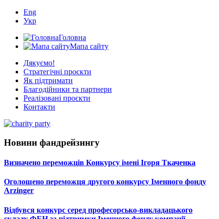
Eng
Укр
Головна
Мапа сайту
Дякуємо!
Стратегічні проєкти
Як підтримати
Благодійники та партнери
Реалізовані проєкти
Контакти
Новини фандрейзингу
Визначено переможців Конкурсу імені Ігоря Ткаченка
Оголошено переможця другого конкурсу Іменного фонду
Arzinger
Відбувся конкурс серед професорсько-викладацького
складу ФЕН за підтримки Іменного фонду компанії