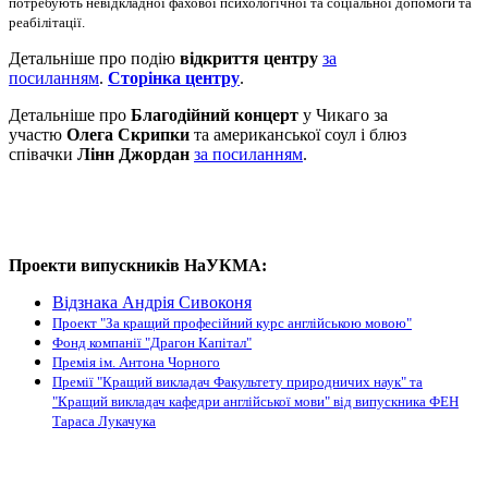
потребують невідкладної фахової психологічної та соціальної допомоги та
реабілітації.
Детальніше про подію
відкриття центру
за
посиланням
.
Сторінка центру
.
Детальніше про
Благодійний концерт
у Чикаго за
участю
Олега Скрипки
та американської соул і блюз
співачки
Лінн Джордан
за посиланням
.
Проекти випускників НаУКМА:
Відзнака Андрія Сивоконя
Проект "За кращий професійний курс англійською мовою"
Фонд компанії "Драгон Капітал"
Премія ім. Антона Чорного
Премії "Кращий викладач Факультету природничих наук" та
"Кращий викладач кафедри англійської мови" від випускника ФЕН
Тараса Лукачука