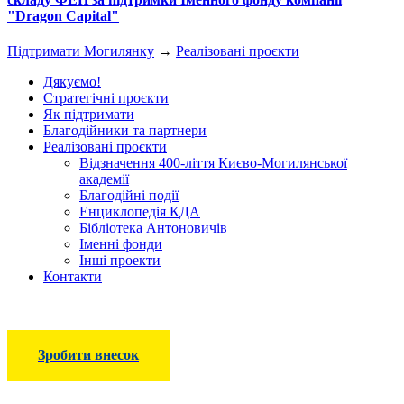
"Dragon Capital"
Підтримати Могилянку
→
Реалізовані проєкти
Дякуємо!
Стратегічні проєкти
Як підтримати
Благодійники та партнери
Реалізовані проєкти
Відзначення 400-ліття Києво-Могилянської
академії
Благодійні події
Енциклопедія КДА
Бібліотека Антоновичів
Іменні фонди
Інші проекти
Контакти
Зробити внесок