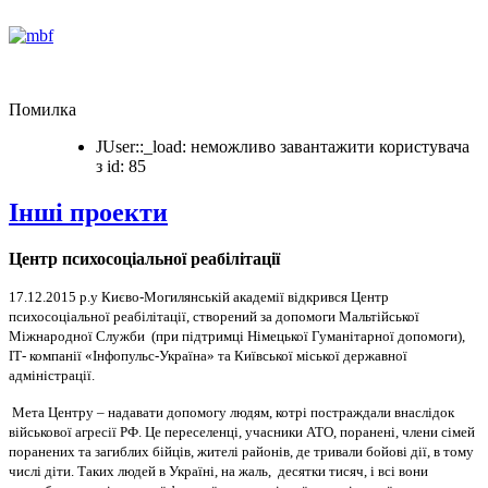
Помилка
JUser::_load: неможливо завантажити користувача
з id: 85
Інші проекти
Центр психосоціальної реабілітації
17.12.2015 р.у Києво-Могилянській академії відкрився Центр
психосоціальної реабілітації, створений за допомоги
Мальтійської
Міжнародної Служби (при підтримці Німецької Гуманітарної допомоги),
ІТ- компанії «Інфопульс-Україна» та Київської міської державної
адміністрації.
Мета Центру – надавати допомогу людям, котрі постраждали внаслідок
військової агресії РФ. Це переселенці, учасники АТО, поранені, члени сімей
поранених та загиблих бійців, жителі районів, де тривали бойові дії, в тому
числі діти. Таких людей в Україні, на жаль, десятки тисяч, і всі вони