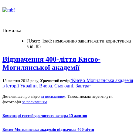
Помилка
JUser::_load: неможливо завантажити користувача
з id: 85
Відзначення 400-ліття Києво-
Могилянської академії
Києво-Могилянська академія
15 жовтня 2015 року,
Урочистий вечір
"
в історії України. Вчора. Сьогодні. Завтра
"
Детальніше про відео
за посиланням
.
Також, можна переглянути
ф
отографії
за посиланням
.
Коментарі гостей урочистого вечора 15 жовтня
Києво-Могилянська академія відзначила 400-ліття