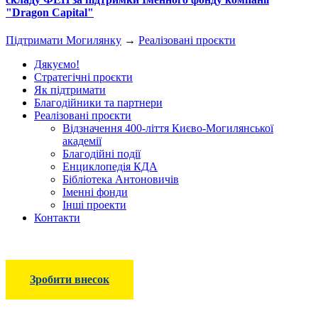
"Dragon Capital"
Підтримати Могилянку
→
Реалізовані проєкти
Дякуємо!
Стратегічні проєкти
Як підтримати
Благодійники та партнери
Реалізовані проєкти
Відзначення 400-ліття Києво-Могилянської
академії
Благодійні події
Енциклопедія КДА
Бібліотека Антоновичів
Іменні фонди
Інші проекти
Контакти
Зробити внесок