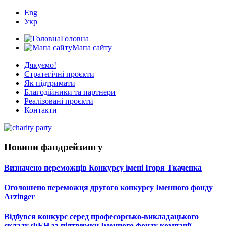
Eng
Укр
Головна
Мапа сайту
Дякуємо!
Стратегічні проєкти
Як підтримати
Благодійники та партнери
Реалізовані проєкти
Контакти
Новини фандрейзингу
Визначено переможців Конкурсу імені Ігоря Ткаченка
Оголошено переможця другого конкурсу Іменного фонду
Arzinger
Відбувся конкурс серед професорсько-викладацького
складу ФЕН за підтримки Іменного фонду компанії