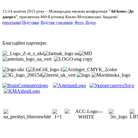
12-14 жовтня 2015 року – Міжнародна наукова конференція
"Ad fontes /До
джерел"
, присвячена 400-й річниці Києво-Могилянської Академії
(
програма
)
Підсумки
.
Відгуки учасників
.
Фото
.
Відео
.
Благодійні партнери: