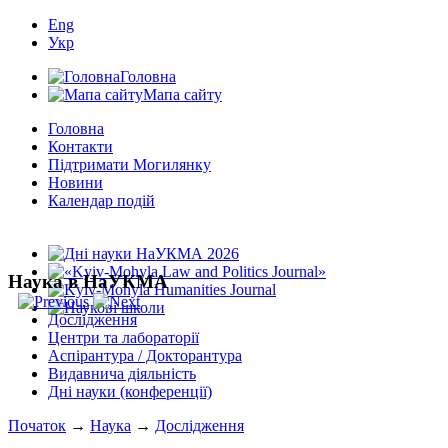
Eng
Укр
Головна
Мапа сайту
Головна
Контакти
Підтримати Могилянку
Новини
Календар подій
Наука в НаУКМА
Дослідження
Центри та лабораторії
Аспірантура / Докторантура
Видавнича діяльність
Дні науки (конференції)
Початок
→
Наука
→
Дослідження