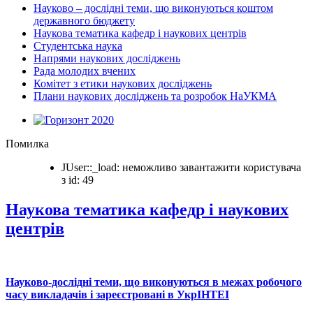
Науково – дослідні теми, що виконуються коштом
державного бюджету
Наукова тематика кафедр і наукових центрів
Студентська наука
Напрями наукових досліджень
Рада молодих вчених
Комітет з етики наукових досліджень
Плани наукових досліджень та розробок НаУКМА
Помилка
JUser::_load: неможливо завантажити користувача
з id: 49
Наукова тематика кафедр і наукових
центрів
Науково-дослідні теми, що виконуються в межах робочого
часу викладачів і зареєстровані в УкрІНТЕІ