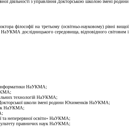
вної діяльності з управління Докторською школою імені родини
октора філософії на третьому (освітньо-науковому) рівні вищої
 в НаУКМА дослідницького середовища, відповідного світовим і
у інформатики НаУКМА;
аУКМА;
ціальних технологій НаУКМА;
 Докторської школи імені родини Юхименків НаУКМА;
наук НаУКМА;
А;
ої та неперервної освіти» НаУКМА;
акультету правничих наук НаУКМА;