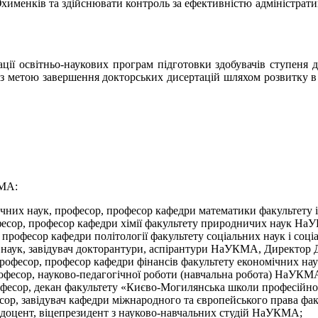
именків та здійснювати контроль за ефективністю адміністрати
ції освітньо-наукових програм підготовки здобувачів ступеня д
ук з метою завершення докторських дисертацій шляхом розвитку
КМА:
ичних наук, професор, професор кафедри математики факультет
фесор, професор кафедри хімії факультету природничих наук Н
професор кафедри політології факультету соціальних наук і со
 наук, завідувач докторантури, аспірантури НаУКМА, Директор
 професор, професор кафедри фінансів факультету економічних 
офесор, науково-педагогічної роботи (навчальна робота) НаУКМ
рофесор, декан факультету «Києво-Могилянська школи професійн
сор, завідувач кафедри міжнародного та європейського права ф
 доцент, віцепрезидент з науково-навчальних студій НаУКМА;