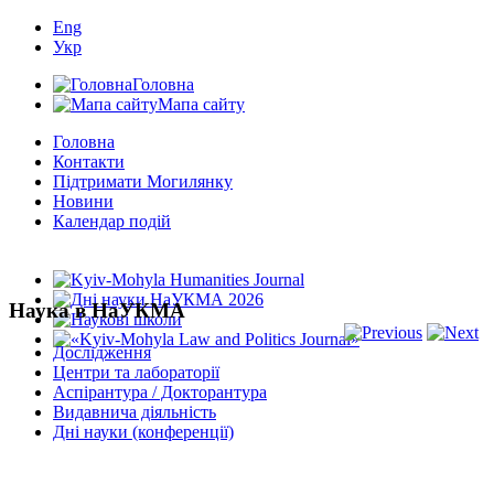
Eng
Укр
Головна
Мапа сайту
Головна
Контакти
Підтримати Могилянку
Новини
Календар подій
Наука в НаУКМА
Дослідження
Центри та лабораторії
Аспірантура / Докторантура
Видавнича діяльність
Дні науки (конференції)