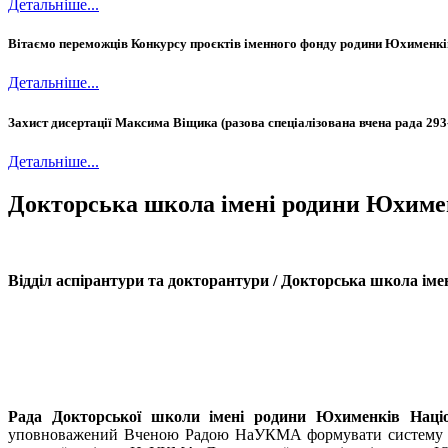
Детальніше...
Вітаємо переможців Конкурсу проєктів іменного фонду родини Юхименкі
Детальніше...
Захист дисертації Максима Віщика (разова спеціалізована вчена рада 293
Детальніше...
Докторська школа імені родини Юхи
Відділ аспірантури та докторантури / Докторська школа ім
Рада Докторської школи імені родини Юхименків Націо
уповноважений Вченою Радою НаУКМА формувати систему орган