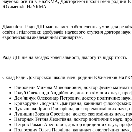
наукової освіти в НаУКМА, Докторської школи імені родини Юх
Юхименків НаУКМА.
Діяльність Ради ДШ має на меті забезпечення умов для реаліза
освіти і підготовки здобувачів наукового ступеня доктора на
європейським академічним стандартам.
Рада ДШ діє на засадах колегіальності, діалогу та відкритості.
Склад Ради Докторської школи імені родини Юхименків НаУ
Глибовець Микола Миколайович, доктор фізико-математ
Голуб Олександр Андрійович, доктор хімічних наук, про
Дем’янчук Олександр Петрович, доктор політичних наук, 
Криворучка Людмила Дмитрівна, кандидат філософських
Лук’яненко Ірина Григорівна, доктор економічних наук,
Луцишин Зоряна Орестівна, доктор економічних наук, пр
Нагорняк Тетяна Леонтіївна, доктор політичних наук, п
Петров Роман Арестович, доктор юридичних наук, профе
Полюхович Ольга Павлівна, кандидат філологічних наук,