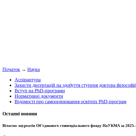
Початок
→
Наука
Аспірантура
Захисти дисертацій на здобуття ступеня доктора філософії
Вступ на PhD-програми
Нормативні документи
Відомості про самооцінювання освітніх PhD-програм
Останні новини
Вітаємо лауреатів Об’єднаного стипендіального фонду НаУКМА за 2025–