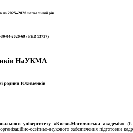
в на 2025–2026 навчальний рік
-30-04-2026-69 / PHD 13737)
менків НаУКМА
ені родини Юхименків
нального університету «Києво-Могилянська академія»
(Р
ізаційно-освітньо-наукового забезпечення підготовки кадрів в