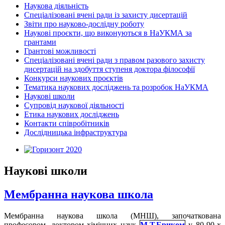
Наукова діяльність
Спеціалізовані вчені ради із захисту дисертацій
Звіти про науково-дослідну роботу
Наукові проєкти, що виконуються в НаУКМА за
грантами
Грантові можливості
Спеціалізовані вчені ради з правом разового захисту
дисертацій на здобуття ступеня доктора філософії
Конкурси наукових проєктів
Тематика наукових досліджень та розробок НаУКМА
Наукові школи
Супровід наукової діяльності
Етика наукових досліджень
Контакти співробітників
Дослідницька інфраструктура
Наукові школи
Мембранна наукова школа
Мембранна наукова школа (МНШ), започаткована
професором, доктором хімічних наук
М.Т.Бриком
у 80-90-х