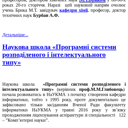
роках 20-го сторіччя. Наразі цей науковий напрям очолює
учень Брика М.Т. завідувач
кафедри хімії
, професор, доктор
технічних наук
Бурбан А.Ф.
Детальніше...
Наукова школа «Програмні системи
розподіленого і інтелектуального
типу»
Наукова школа
«Програмні системи розподіленого і
інтелектуального типу»
(керівник
проф.М.М.Глибовець
)
почала розвиватись в НаУКМА з початку створення кафедри
інформатики, тобто з 1995 року, проте документально це
зафіксовано тільки засіданням Вченої Ради факультету
інформатики НаУКМА у травні 2016 року у зв’язку
проходженням ліцензування аспірантури зі спеціальності 122
– ”Комп’ютерні науки”.