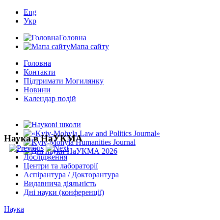
Eng
Укр
Головна
Мапа сайту
Головна
Контакти
Підтримати Могилянку
Новини
Календар подій
Наука в НаУКМА
Дослідження
Центри та лабораторії
Аспірантура / Докторантура
Видавнича діяльність
Дні науки (конференції)
Наука