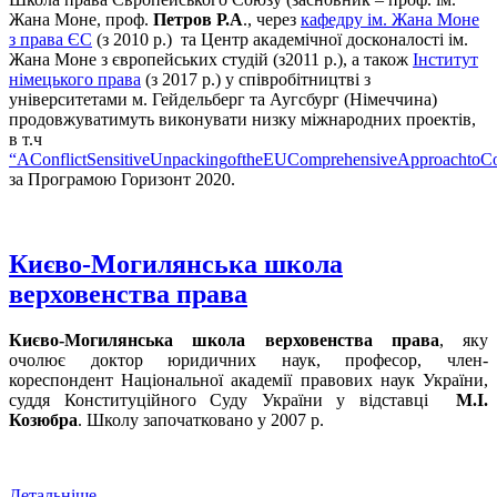
Жана Моне, проф.
Петров Р.А
., через
кафедру ім. Жана Моне
з права ЄС
(з 2010 р.) та Центр академічної досконалості ім.
Жана Моне з європейських студій (з2011 р.), а також
Інститут
німецького права
(з 2017 р.) у співробітництві з
університетами м. Гейдельберг та Аугсбург (Німеччина)
продовжуватимуть виконувати низку міжнародних проектів,
в т.ч
“
A
Conflict
Sensitive
Unpacking
of
the
EU
Comprehensive
Approach
to
Co
за Програмою Горизонт 2020.
Києво-Могилянська школа
верховенства права
Києво-Могилянська школа верховенства права
, яку
очолює доктор юридичних наук, професор, член-
кореспондент Національної академії правових наук України,
суддя Конституційного Суду України у відставці
М.І.
Козюбра
. Школу започатковано у 2007 р.
Детальніше...