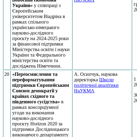
г
України»
у співпраці з
2
Європейським
університетом Віадріна в
рамках спільного
українсько-німецького
науково-дослідного
проєкту на 2024-2025 роки
за фінансової підтримки
Міністерства освіти і науки
України та Федерального
міністерства освіти та
досліджень Німеччини.
20
«Переосмислення та
А. Осипчук, наукова
1
переформатування
директорка
Школи
2
підтримки Європейським
політичної аналітики
Союзом демократії у
НаУКМА
3
країнах східного та
2
південного сусідства»
в
рамках консорціумної
угоди на виконання
науково-дослідного
проєкту Horizon 2020 за
підтримки Дослідницького
виконавчого департаменту