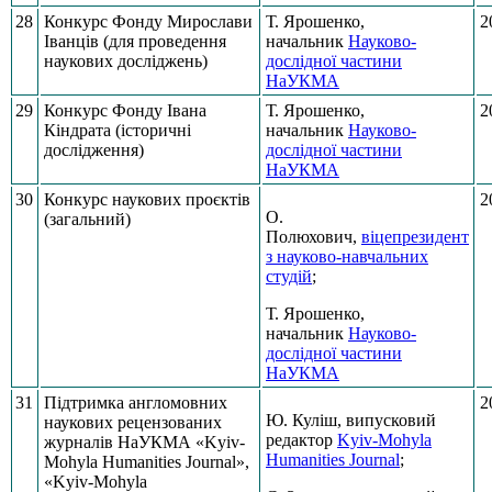
28
Конкурс Фонду Мирослави
Т. Ярошенко,
2
Іванців (для проведення
начальник
Науково-
наукових досліджень)
дослідної частини
НаУКМА
29
Конкурс Фонду Івана
Т. Ярошенко,
2
Кіндрата (історичні
начальник
Науково-
дослідження)
дослідної частини
НаУКМА
30
Конкурс наукових проєктів
2
О.
(загальний)
Полюхович,
віцепрезидент
з науково-навчальних
студій
;
Т. Ярошенко,
начальник
Науково-
дослідної частини
НаУКМА
31
Підтримка англомовних
2
Ю. Куліш, випусковий
наукових рецензованих
редактор
Kyiv-Mohyla
журналів НаУКМА «Kyiv-
Humanities Journal
;
Mohyla Humanities Journal»,
«Kyiv-Mohyla