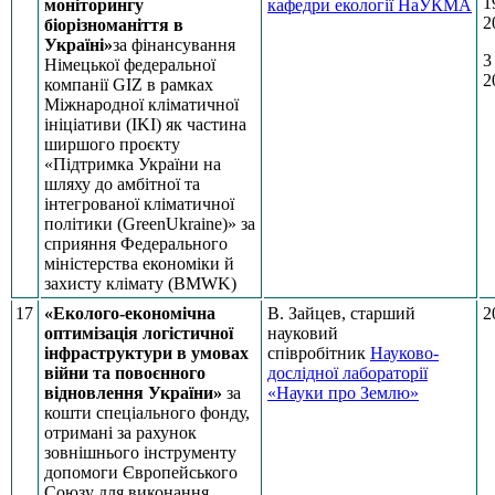
1
моніторингу
кафедри екології НаУКМА
2
біорізноманіття в
Україні»
за фінансування
3
Німецької федеральної
2
компанії GIZ в рамках
Міжнародної кліматичної
ініціативи (IKI) як частина
ширшого проєкту
«Підтримка України на
шляху до амбітної та
інтегрованої кліматичної
політики (GreenUkraine)» за
сприяння Федерального
міністерства економіки й
захисту клімату (BMWK)
17
«Еколого-економічна
В. Зайцев, старший
2
оптимізація логістичної
науковий
інфраструктури в умовах
співробітник
Науково-
війни та повоєнного
дослідної лабораторії
відновлення України»
за
«Науки про Землю»
кошти спеціального фонду,
отримані за рахунок
зовнішнього інструменту
допомоги Європейського
Союзу для виконання