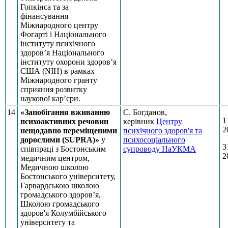
Гопкінса та за
фінансування
Міжнародного центру
Фогарті і Національного
інституту психічного
здоров’я Національного
інституту охорони здоров’я
США (NIH) в рамках
Міжнародного гранту
сприяння розвитку
наукової кар’єри.
14
«Запобігання вживанню
С. Богданов,
1
психоактивних речовин
керівник
Центру
2
нещодавно переміщеними
психічного здоров'я та
дорослими (SUPRA)»
у
психосоціального
3
співпраці з Бостонським
супроводу НаУКМА
2
медичним центром,
Медичною школою
Бостонського університету,
Гарвардською школою
громадського здоров’я,
Школою громадського
здоров'я Колумбійського
університету та