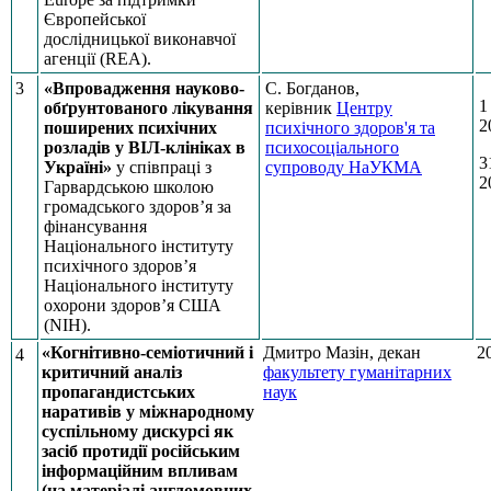
Європейської
дослідницької виконавчої
агенції (REA).
3
«Впровадження науково-
С. Богданов,
1
обґрунтованого лікування
керівник
Центру
2
поширених психічних
психічного здоров'я та
розладів у ВІЛ-клініках в
психосоціального
3
Україні»
у співпраці з
супроводу НаУКМА
2
Гарвардською школою
громадського здоров’я за
фінансування
Національного інституту
психічного здоров’я
Національного інституту
охорони здоров’я США
(NIH).
«Когнітивно-семіотичний і
Дмитро Мазін, декан
2
4
критичний аналіз
факультету гуманітарних
пропагандистських
наук
наративів у міжнародному
суспільному дискурсі як
засіб протидії російським
інформаційним впливам
(на матеріалі англомовних