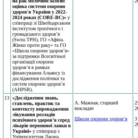
на рак молочної залози:
2
оцінка системи охорони
здоров'я України у 2022-
2024 роках (CORE-BC)»
у
співпраці зі Швейцарським
інститутом тропічного і
громадського здоров’я
(Swiss TPH), ГО «Афіна.
Жінки проти раку» та ГО
«Школа охорони здоров’я»
за підтримки Всесвітньої
організації охорони
здоров’я в рамках
фінансування Альянсу із
дослідження політики та
систем охорони здоров’я
(AHPSR).
13
«Дослідження знань,
А. Мажная, старший
2
ставлень, практик та
викладач
2
контексту впровадження
лікування розладів
Школи охорони здоров’я
3
психічного здоров’я серед
2
лікарів первинної ланки в
Україні»
у співпраці з
Університетом Джона