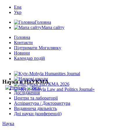
Eng
Укр
Головна
Мапа сайту
Головна
Контакти
Підтримати Могилянку
Новини
Календар подій
Наука в НаУКМА
Дослідження
Центри та лабораторії
Аспірантура / Докторантура
Видавнича діяльність
Дні науки (конференції)
Наука