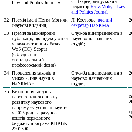
Є. Звєрєв, випусковий
Law and Politics Journal»
редактор
Kyiv-Mohyla Law
and Politics Journal
32
Премія імені Петра Могили
Л. Кострова,
вчений
2
(наукові видання)
секретар НаУКМА
33
Премія за міжнародні
Служба віцепрезидента з
2
публікації, що індексуються
науково-навчальних
у наукометричних базах
студій;
WoS (CC), Scopus
(Об’єднаний
стипендіальний
професорський фонд)
34
Проведення заходів в
Служба віцепрезидента з
2
межах «Днів науки в
науково-навчальних
НаУКМА»
студій;
35
Виконання завдань
б
перспективного плану
2
розвитку наукового
напряму «Суспільні науки»
г
у 2025 році за рахунок
2
коштів державного
бюджету програма КПКВК
2201390: