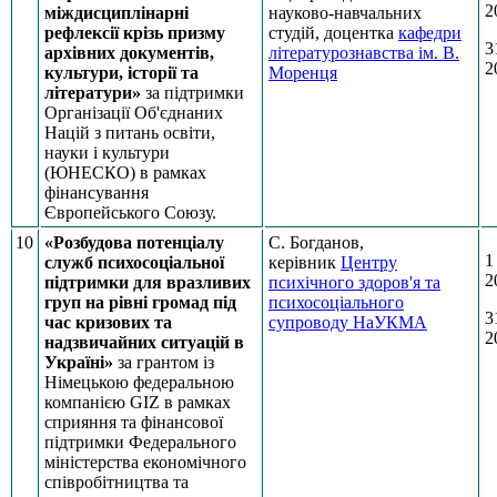
2
міждисциплінарні
науково-навчальних
рефлексії крізь призму
студій, доцентка
кафедри
3
архівних документів,
літературознавства ім. В.
2
культури, історії та
Моренця
літератури»
за підтримки
Організації Об'єднаних
Націй з питань освіти,
науки і культури
(ЮНЕСКО) в рамках
фінансування
Європейського Союзу.
10
«Розбудова потенціалу
С. Богданов,
1
служб психосоціальної
керівник
Центру
2
підтримки для вразливих
психічного здоров'я та
груп на рівні громад під
психосоціального
3
час кризових та
супроводу НаУКМА
2
надзвичайних ситуацій в
Україні»
за грантом із
Німецькою федеральною
компанією GIZ в рамках
сприяння та фінансової
підтримки Федерального
міністерства економічного
співробітництва та