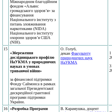
Міжнародним благодійним
фондом «Альянс
громадського здоров’я» за
фінансування
Національного інституту з
питань зловживання
наркотиками (NIDA)
Національного інституту
охорони здоров’я CША
(NIH).
15
О. Голуб,
«Збереження
1
декан
Факультету
дослідницького профілю
2
природничих наук
НаУКМА у природничих
НаУКМА
3
науках в умовах
2
триваючої війни»
за фінансової підтримки
Фонду Саймонса в рамках
загальної Президентської
дискреційної грантової
програми підтримки
України.
16
«Розробка Програми
В. Карамушка, доцент