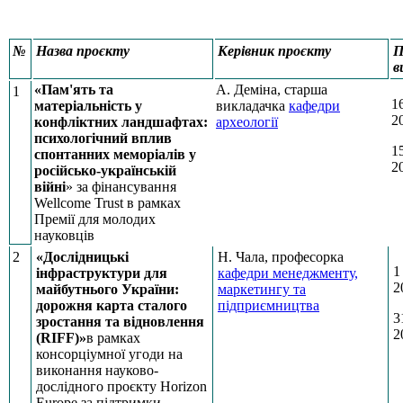
№
Назва проєкту
Керівник проєкту
П
в
«Пам'ять та
А. Деміна, старша
1
1
матеріальність у
викладачка
кафедри
2
конфліктних ландшафтах:
археології
психологічний вплив
1
спонтанних меморіалів у
2
російсько-українській
війні
» за фінансування
Wellcome Trust в рамках
Премії для молодих
науковців
2
«Дослідницькі
Н. Чала, професорка
1
інфраструктури для
кафедри менеджменту,
2
майбутнього України:
маркетингу та
дорожня карта сталого
підприємництва
3
зростання та відновлення
2
(RIFF)»
в рамках
консорціумної угоди на
виконання науково-
дослідного проєкту Horizon
Europe за підтримки