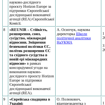
науково-дослідного
проєкту Horizon Europe за
підтримки Європейської
дослідницької виконавчої
агенції (REA) Європейської
Комісії.
8
«REUNIR – Стійкість,
А. Осипчук, наукова
1
розширення, союз,
директорка
Школи
2
сусідство, міжнародні
політичної аналітики
відносини. Зміцнення
НаУКМА
3
безпекової політики ЄС,
2
політик розширення ЄС
та східного сусідства в
новій ері міжнародних
відносин»
в рамках
консорціумної угоди на
виконання науково-
дослідного проєкту Horizon
Europe за підтримки
Європейської
дослідницької виконавчої
агенції (REA).
9
«Єврейська спадщина в
О. Полюхович,
1
Україні:
віцепрезидентка з