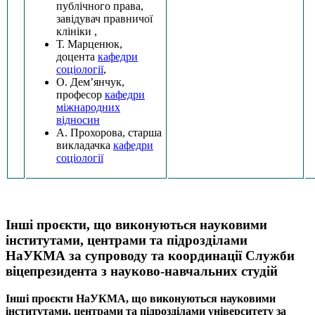
публічного права,
завідувач правничої
клініки ,
Т. Марценюк,
доцента
кафедри
соціології
,
О. Дем’янчук,
професор
кафедри
міжнародних
відносин
А. Прохорова, старша
викладачка
кафедри
соціології
Інші проєкти, що виконуються науковими
інститутами, центрами та підрозділами
НаУКМА за супроводу та координації Служби
віцепрезидента з науково-навчальних студій
Інші проєкти НаУКМА, що виконуються науковими
інститутами, центрами та підрозділами університету за