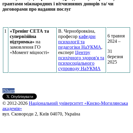
грантами міжнародних і вітчизняних донорів та/ чи
договорами про надання послуг
1
«Тренінг СЕТА та
В. Чернобровкіна,
6 травня
супервізійна
професор
кафедри
2024 –
підтримка»
на
психології та
замовлення ГО
педагогіки НаУКМА
,
31
«Момент міцності»
експерт
Центру
березня
психічного здоров'я та
2025
психосоціального
супроводу НаУКМА
f
Share
© 2012-2026
Національний університет «Києво-Могилянська
академія»
вул. Сковороди 2, Київ 04070, Україна