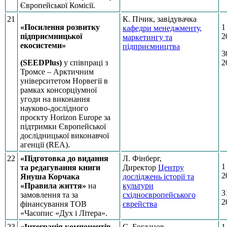
Європейської Комісії.
21
К. Пічик, завідувачка
«Посилення розвитку
1
кафедри менеджменту,
підприємницької
2
маркетингу та
екосистеми»
підприємництва
3
(SEEDPlus)
у співпраці з
2
Тромсе – Арктичним
університетом Норвегії в
рамках консорціумної
угоди на виконання
науково-дослідного
проєкту Horizon Europe за
підтримки Європейської
дослідницької виконавчої
агенції (REA).
22
«Підготовка до видання
Л. Фінберг,
1
та редагування книги
Директор
Центру
2
Януша Корчака
досліджень історії та
«Правила життя»
на
культури
3
замовлення та за
східноєвропейського
2
фінансування ТОВ
єврейства
«Часопис «Дух і Літера».
23
«Інтеграція компонентів
С. Богданов,
1