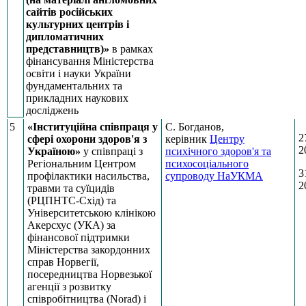
сайтів російських
культурних центрів і
дипломатичних
представництв)»
в рамках
фінансування Міністерства
освіти і науки України
фундаментальних та
прикладних наукових
досліджень
5
«Інституційна співпраця у
С. Богданов,
2
сфері охорони здоров'я з
керівник
Центру
2
Україною»
у співпраці з
психічного здоров'я та
Регіональним Центром
психосоціального
3
профілактики насильства,
супроводу НаУКМА
2
травми та суїцидів
(РЦПНТС-Схід) та
Університетською клінікою
Акерсхус (УКА) за
фінансової підтримки
Міністерства закордонних
справ Норвегії,
посередництва Норвезької
агенції з розвитку
співробітництва (Norad) і