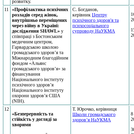
розвитку.
11
«Профілактика психічних
С. Богданов,
1
розладів серед жінок,
керівник
Центру
2
внутрішньо переміщених
психічного здоров'я та
через війну в Україні:
психосоціального
1
дослідження SHAWL»
у
супроводу НаУКМА
2
співпраці з Бостонським
медичним центром,
Гарвардською школою
громадського здоров’я та
Міжнародним благодійним
фондом «Альянс
громадського здоров’я» за
фінансування
Національного інституту
психічного здоров’я
Національного інституту
охорони здоров’я США
(NIH).
12
Т. Юрочко, керівниця
«Безперервність та
8
Школи громадського
стійкість у догляді за
2
здоров’я НаУКМА
хворими
3