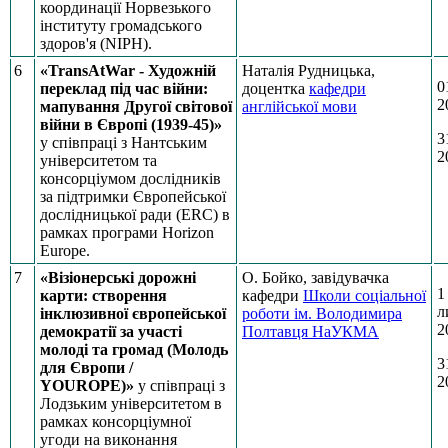
координації Норвезького
інституту громадського
здоров'я (NIPH).
6
«TransAtWar - Художній
Наталія Рудницька,
0
переклад під час війни:
доцентка
кафедри
2
мапування Другої світової
англійської мови
війни в Європі (1939-45)»
3
у співпраці з Нантським
2
університетом та
консорціумом дослідників
за підтримки Європейської
дослідницької ради (ERC) в
рамках програми Horizon
Europe.
7
«Візіонерські дорожні
О. Бойко, завідувачка
1
карти: створення
кафедри
Школи соціальної
л
інклюзивної європейської
роботи ім. Володимира
2
демократії за участі
Полтавця НаУКМА
молоді та громад (Молодь
3
для Європи /
2
YOUROPE)»
у співпраці з
Лодзьким університетом в
рамках консорціумної
угоди на виконання