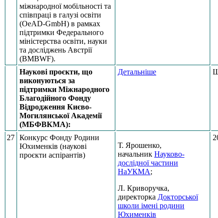
міжнародної мобільності та
співпраці в галузі освіти
(OeAD-GmbH) в рамках
підтримки Федерального
міністерства освіти, науки
та досліджень Австрії
(BMBWF).
Наукові проєкти, що
Детальніше
Щ
виконуються за
підтримки Міжнародного
Благодійного Фонду
Відродження Києво-
Могилянської Академії
(МБФВКМА):
27
Конкурс Фонду Родини
2
Т. Ярошенко,
Юхименків (наукові
начальник
Науково-
проєкти аспірантів)
дослідної частини
НаУКМА
;
Л. Криворучка,
директорка
Докторської
школи імені родини
Юхименків