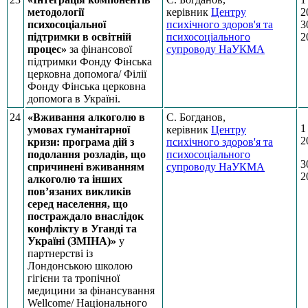
методології
керівник
Центру
2
психосоціальної
психічного здоров'я та
3
підтримки в освітній
психосоціального
2
процес»
за фінансової
супроводу НаУКМА
підтримки Фонду Фінська
церковна допомога/ Філії
Фонду Фінська церковна
допомога в Україні.
24
«Вживання алкоголю в
С. Богданов,
1
умовах гуманітарної
керівник
Центру
2
кризи: програма дій з
психічного здоров'я та
подолання розладів, що
психосоціального
3
спричинені вживанням
супроводу НаУКМА
2
алкоголю та інших
пов’язаних викликів
серед населення, що
постраждало внаслідок
конфлікту в Уганді та
Україні (ЗМІНА)»
у
партнерстві із
Лондонською школою
гігієни та тропічної
медицини за фінансування
Wellcome/ Національного