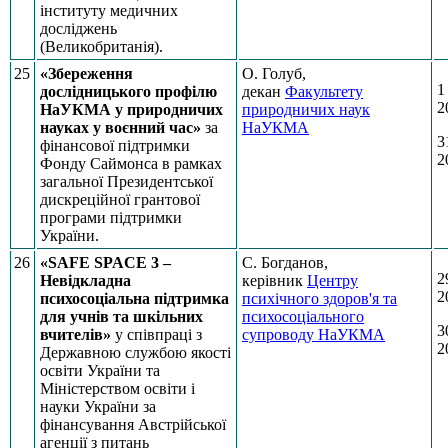
інституту медичних
досліджень
(Великобританія).
25
«Збереження
О. Голуб,
1
дослідницького профілю
декан
Факультету
2
НаУКМА у природничих
природничих наук
науках у воєнний час»
за
НаУКМА
3
фінансової підтримки
2
Фонду Саймонса в рамках
загальної Президентської
дискреційної грантової
програми підтримки
України.
26
«SAFE SPACE 3 –
С. Богданов,
2
Невідкладна
керівник
Центру
2
психосоціальна підтримка
психічного здоров'я та
для учнів та шкільних
психосоціального
3
вчителів»
у співпраці з
супроводу НаУКМА
2
Державною службою якості
освіти України та
Міністерством освіти і
науки України за
фінансування Австрійської
агенції з питань