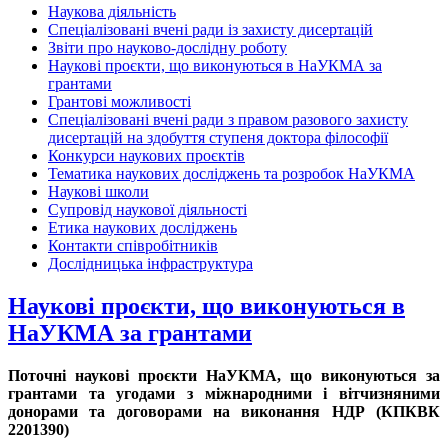
Наукова діяльність
Спеціалізовані вчені ради із захисту дисертацій
Звіти про науково-дослідну роботу
Наукові проєкти, що виконуються в НаУКМА за
грантами
Грантові можливості
Спеціалізовані вчені ради з правом разового захисту
дисертацій на здобуття ступеня доктора філософії
Конкурси наукових проєктів
Тематика наукових досліджень та розробок НаУКМА
Наукові школи
Супровід наукової діяльності
Етика наукових досліджень
Контакти співробітників
Дослідницька інфраструктура
Наукові проєкти, що виконуються в
НаУКМА за грантами
Поточні наукові проєкти НаУКМА, що виконуються за
грантами та угодами з міжнародними і вітчизняними
донорами та договорами на виконання НДР (КПКВК
2201390)