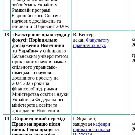
зобов’язань України у
Рамковій програмі
Європейського Союзу з
наукових досліджень та
інновацій «Горизонт 2020».
18
«Електронне правосуддя у
В. Венгер,
к
фокусі: Порівняльне
декан
Факультету
2
дослідження Німеччини
правничих наук
та України»
у співпраці з
г
Кельнським університетом
2
прикладних наук в рамках
спільного українсько-
німецького науково-
дослідного проєкту на
2024-2025 роки за
фінансової підтримки
Міністерства освіти і науки
України та Федерального
міністерства освіти та
досліджень Німеччини.
19
«Справедливий перехід:
І. Яцкевич,
к
Право на працю після
завідувач
кафедри
2
війни. Гідна праця та
приватного права
повоєнна економіка
НаУКМА