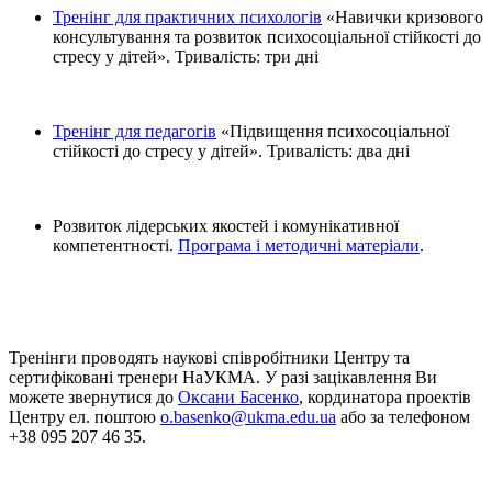
Тренінг для практичних психологів
«Навички кризового
консультування та розвиток психосоціальної стійкості до
стресу у дітей». Тривалість: три дні
Тренінг для педагогів
«Підвищення психосоціальної
стійкості до стресу у дітей». Тривалість: два дні
Розвиток лідерських якостей і комунікативної
компетентності.
Програма і методичні матеріали
.
Тренінги проводять наукові співробітники Центру та
сертифіковані тренери НаУКМА. У разі зацікавлення Ви
можете звернутися до
Оксани Басенко
, кординатора проектів
Центру ел. поштою
o.basenko@ukma.edu.ua
або за телефоном
+38 095 207 46 35.