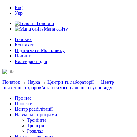
Eng
Укр
Головна
Мапа сайту
Головна
Контакти
Підтримати Могилянку
Новини
Календар подій
Початок
→
Наука
→
Центри та лабораторії
→
Центр
психічного здоров’я та психосоціального супроводу
Про нас
Проекти
Центр реабілітації
Навчальні програми
Тренінги
Тренери
Розклад
Наукова діяльність