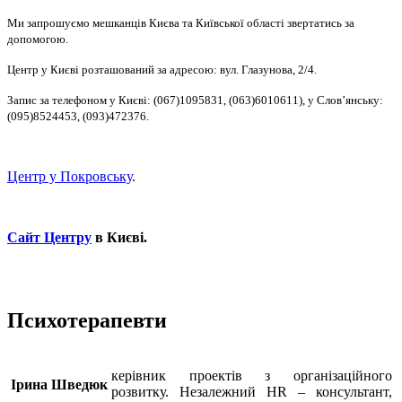
Ми запрошуємо мешканців Києва та Київської області звертатись за
допомогою.
Центр у Києві розташований за адресою: вул. Глазунова, 2/4.
Запис за телефоном у Києві: (067)1095831, (063)6010611), у Слов’янську:
(095)8524453, (093)472376.
Центр у Покровську
.
Сайт Центру
в Києві.
Психотерапевти
керівник проектів з організаційного
Ірина Шведюк
розвитку. Незалежний HR – консультант,