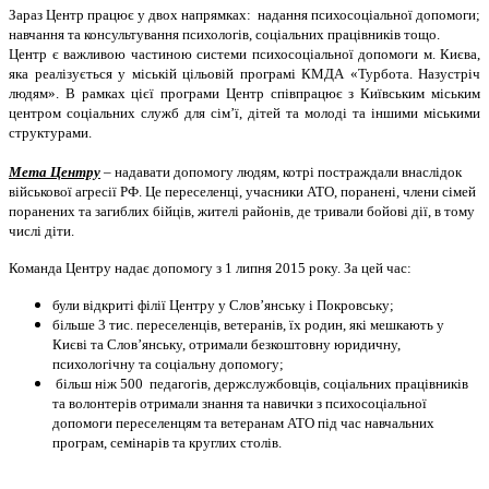
Зараз Центр працює у двох напрямках: надання психосоціальної допомоги;
навчання та консультування психологів, соціальних працівників тощо.
Центр є важливою частиною системи психосоціальної допомоги м. Києва,
яка реалізується у міській цільовій програмі КМДА «Турбота. Назустріч
людям». В рамках цієї програми Центр співпрацює з Київським міським
центром соціальних служб для сім’ї, дітей та молоді та іншими міськими
структурами.
Мета Центру
– надавати допомогу людям, котрі постраждали внаслідок
військової агресії РФ. Це переселенці, учасники АТО, поранені, члени сімей
поранених та загиблих бійців, жителі районів, де тривали бойові дії, в тому
числі діти.
Команда Центру надає допомогу з 1 липня 2015 року. За цей час:
були відкриті філії Центру у Слов’янську і Покровську;
більше 3 тис. переселенців, ветеранів, їх родин, які мешкають у
Києві та Слов’янську, отримали безкоштовну юридичну,
психологічну та соціальну допомогу;
більш ніж 500 педагогів, держслужбовців, соціальних працівників
та волонтерів отримали знання та навички з психосоціальної
допомоги переселенцям та ветеранам АТО під час навчальних
програм, семінарів та круглих столів.