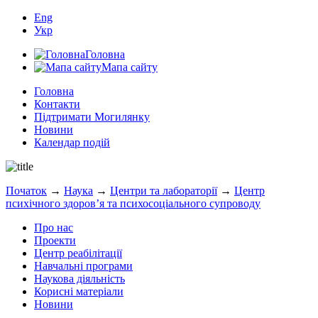
Eng
Укр
Головна
Мапа сайту
Головна
Контакти
Підтримати Могилянку
Новини
Календар подій
Початок
→
Наука
→
Центри та лабораторії
→
Центр
психічного здоров’я та психосоціального супроводу
Про нас
Проекти
Центр реабілітації
Навчальні програми
Наукова діяльність
Корисні матеріали
Новини