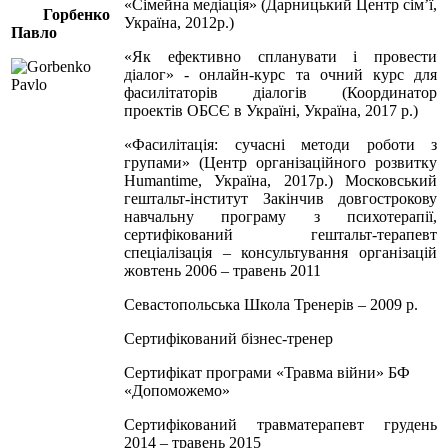
«Сімейна медіація» (Дарницький Центр сім’ї,
Горбенко
Україна, 2012р.)
Павло
«Як ефективно спланувати і провести
діалог» - онлайн-курс та очний курс для
фасилітаторів діалогів (Координатор
проектів ОБСЄ в Україні, Україна, 2017 р.)
«Фасилітація: сучасні методи роботи з
групами» (Центр організаційного розвитку
Humantime, Україна, 2017р.) Московський
гештальт-інститут Закінчив довгострокову
навчальну програму з психотерапії,
сертифікований гештальт-терапевт
спеціалізація – консультування організацій
жовтень 2006 – травень 2011
Севастопольська Школа Тренерів – 2009 р.
Сертифікований бізнес-тренер
Сертифікат програми «Травма війни» БФ
«Допоможемо»
Сертифікований травматерапевт грудень
2014 – травень 2015