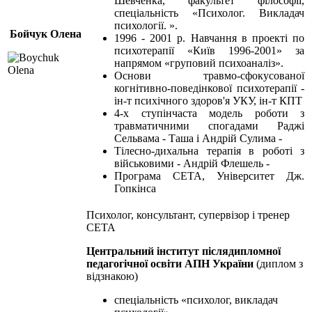
Шевченка, факультет філософії,
спеціальність «Психолог. Викладач
психології. ».
Бойчук Олена
1996 - 2001 р. Навчання в проекті по
психотерапії «Київ 1996-2001» за
напрямом «груповий психоаналіз».
Основи травмо-сфокусованої
когнітивно-поведінкової психотерапії -
ін-т психічного здоров'я УКУ, ін-т КПТ
4-х ступінчаста модель роботи з
травматичними спогадами Раджі
Сельвама - Таша і Андрій Сулима -
Тілесно-дихальна терапія в роботі з
військовими - Андрій Флешель -
Програма СЕТА, Університет Дж.
Гопкінса
Психолог, консультант, супервізор і тренер
СЕТА
Центральний інститут післядипломної
педагогічної освіти АПН України
(диплом з
відзнакою)
спеціальність «психолог, викладач