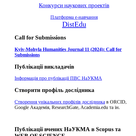
Конкурси наукових проектів
Платформа е-навчання
DistEdu
Call for Submissions
Kyiv-Mohyla Humanities Journal 11 (2024): Call for
Submissions
Публікації викладачів
Інформація про публікації
ПВС НаУКМА
Створити профіль дослідника
Створення унікальних профілів дослідника
в ORCID,
Google Академія, ResearchGate, Academia.edu та ін.
Публікації вчених НаУКМА в Scopus та
WEB OF SCIENCE