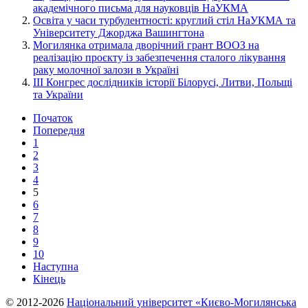
академічного письма для науковців НаУКМА
Освіта у часи турбулентності: круглий стіл НаУКМА та
Університету Джорджа Вашингтона
Могилянка отримала дворічний грант ВООЗ на
реалізацію проєкту із забезпечення сталого лікування
раку молочної залози в Україні
III Конгрес дослідників історії Білорусі, Литви, Польщі
та України
Початок
Попередня
1
2
3
4
5
6
7
8
9
10
Наступна
Кінець
© 2012-2026
Національний університет «Києво-Могилянська