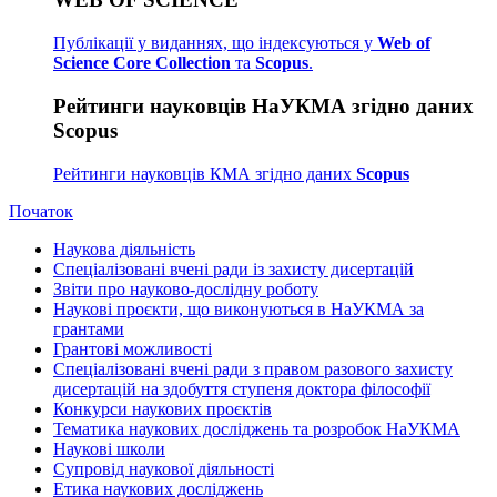
Публікації у виданнях, що індексуються у
Web of
Science Core Collection
та
Scopus
.
Рейтинги науковців НаУКМА згідно даних
Scopus
Рейтинги науковців КМА згідно даних
Scopus
Початок
Наукова діяльність
Спеціалізовані вчені ради із захисту дисертацій
Звіти про науково-дослідну роботу
Наукові проєкти, що виконуються в НаУКМА за
грантами
Грантові можливості
Спеціалізовані вчені ради з правом разового захисту
дисертацій на здобуття ступеня доктора філософії
Конкурси наукових проєктів
Тематика наукових досліджень та розробок НаУКМА
Наукові школи
Супровід наукової діяльності
Етика наукових досліджень