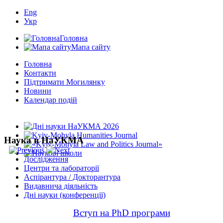
Eng
Укр
Головна
Мапа сайту
Головна
Контакти
Підтримати Могилянку
Новини
Календар подій
Наука в НаУКМА
Дослідження
Центри та лабораторії
Аспірантура / Докторантура
Видавнича діяльність
Дні науки (конференції)
Вступ на PhD програми