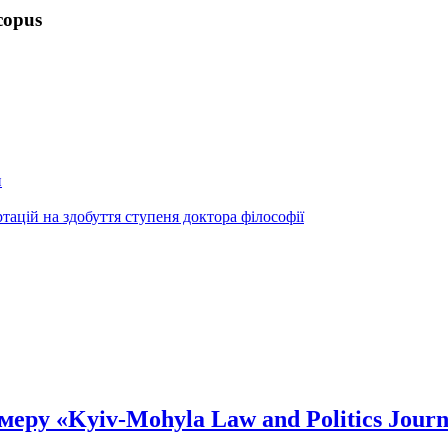
copus
и
ртацій на здобуття ступеня доктора філософії
еру «Kyiv-Mohyla Law and Politics Journ