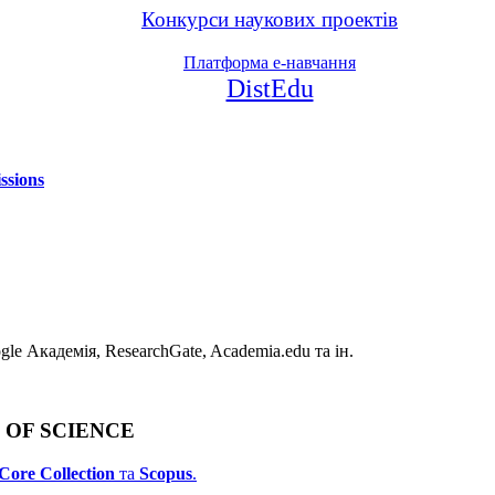
Конкурси наукових проектів
Платформа е-навчання
DistEdu
ssions
e Академія, ResearchGate, Academia.edu та ін.
B OF SCIENCE
Core Collection
та
Scopus
.