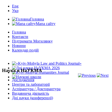
Eng
Укр
Головна
Мапа сайту
Головна
Контакти
Підтримати Могилянку
Новини
Календар подій
Наука в НаУКМА
Дослідження
Центри та лабораторії
Аспірантура / Докторантура
Видавнича діяльність
Дні науки (конференції)