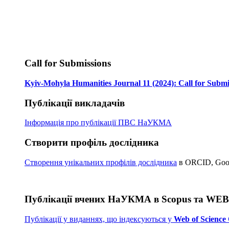
Call for Submissions
Kyiv-Mohyla Humanities Journal 11 (2024): Call for Submi
Публікації викладачів
Інформація про публікації
ПВС НаУКМА
Створити профіль дослідника
Створення унікальних профілів дослідника
в ORCID, Googl
Публікації вчених НаУКМА в Scopus та WE
Публікації у виданнях, що індексуються у
Web of Science 