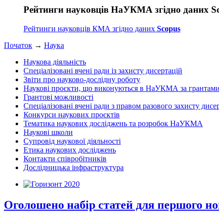
Рейтинги науковців НаУКМА згідно даних S
Рейтинги науковців КМА згідно даних
Scopus
Початок
→
Наука
Наукова діяльність
Спеціалізовані вчені ради із захисту дисертацій
Звіти про науково-дослідну роботу
Наукові проєкти, що виконуються в НаУКМА за грантам
Грантові можливості
Спеціалізовані вчені ради з правом разового захисту дисе
Конкурси наукових проєктів
Тематика наукових досліджень та розробок НаУКМА
Наукові школи
Супровід наукової діяльності
Етика наукових досліджень
Контакти співробітників
Дослідницька інфраструктура
Оголошено набір статей для першого ном