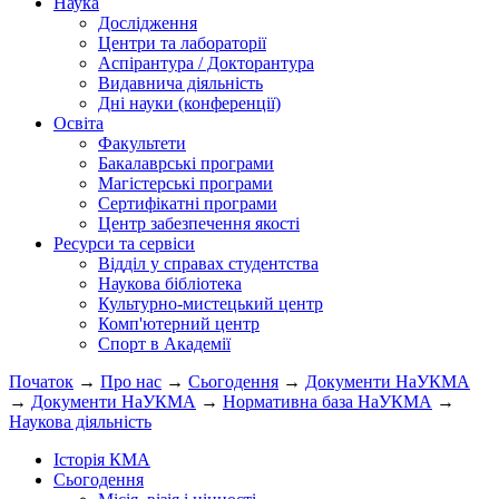
Наука
Дослідження
Центри та лабораторії
Аспірантура / Докторантура
Видавнича діяльність
Дні науки (конференції)
Освіта
Факультети
Бакалаврські програми
Магістерські програми
Сертифікатні програми
Центр забезпечення якості
Ресурси та сервіси
Відділ у справах студентства
Наукова бібліотека
Культурно-мистецький центр
Комп'ютерний центр
Спорт в Академії
Початок
→
Про нас
→
Сьогодення
→
Документи НаУКМА
→
Документи НаУКМА
→
Нормативна база НаУКМА
→
Наукова діяльність
Історія КМА
Сьогодення