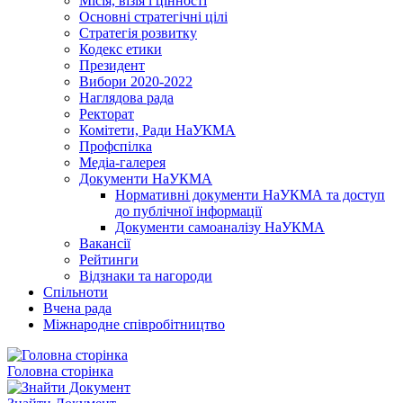
Місія, візія і цінності
Основні стратегічні цілі
Стратегія розвитку
Кодекс етики
Президент
Вибори 2020-2022
Наглядова рада
Ректорат
Комітети, Ради НаУКМА
Профспілка
Медіа-галерея
Документи НаУКМА
Нормативні документи НаУКМА та доступ
до публічної інформації
Документи самоаналізу НаУКМА
Вакансії
Рейтинги
Відзнаки та нагороди
Спільноти
Вчена рада
Міжнародне співробітництво
Головна сторінка