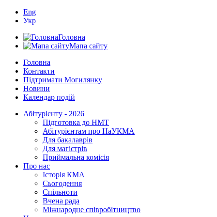
Eng
Укр
Головна
Мапа сайту
Головна
Контакти
Підтримати Могилянку
Новини
Календар подій
Абітурієнту - 2026
Підготовка до НМТ
Абітурієнтам про НаУКМА
Для бакалаврів
Для магістрів
Приймальна комісія
Про нас
Історія КМА
Сьогодення
Спільноти
Вчена рада
Міжнародне співробітництво