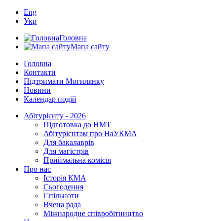
Eng
Укр
Головна
Мапа сайту
Головна
Контакти
Підтримати Могилянку
Новини
Календар подій
Абітурієнту - 2026
Підготовка до НМТ
Абітурієнтам про НаУКМА
Для бакалаврів
Для магістрів
Приймальна комісія
Про нас
Історія КМА
Сьогодення
Спільноти
Вчена рада
Міжнародне співробітництво