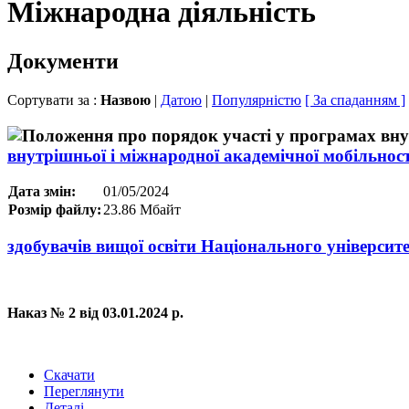
Міжнародна діяльність
Документи
Сортувати за :
Назвою
|
Датою
|
Популярністю
[ За спаданням ]
внутрішньої і міжнародної академічної мобільност
Дата змін:
01/05/2024
Розмір файлу:
23.86 Мбайт
здобувачів вищої освіти Національного універси
Наказ № 2 від 03.01.2024 р.
Скачати
Переглянути
Деталі