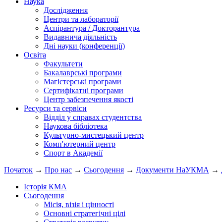
Наука
Дослідження
Центри та лабораторії
Аспірантура / Докторантура
Видавнича діяльність
Дні науки (конференції)
Освіта
Факультети
Бакалаврські програми
Магістерські програми
Сертифікатні програми
Центр забезпечення якості
Ресурси та сервіси
Відділ у справах студентства
Наукова бібліотека
Культурно-мистецький центр
Комп'ютерний центр
Спорт в Академії
Початок
→
Про нас
→
Сьогодення
→
Документи НаУКМА
→
Історія КМА
Сьогодення
Місія, візія і цінності
Основні стратегічні цілі