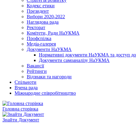
Стратегія розвитку
Кодекс етики
Президент
Вибори 2020-2022
Наглядова рада
Ректорат
Комітети, Ради НаУКМА
Профспілка
Медіа-галерея
Документи НаУКМА
Нормативні документи НаУКМА та доступ до 
Документи самоаналізу НаУКМА
Вакансії
Рейтинги
Відзнаки та нагороди
Спільноти
Вчена рада
Міжнародне співробітництво
Головна сторінка
Знайти Документ