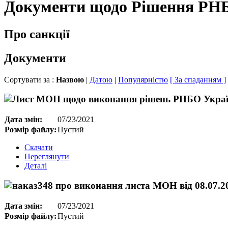
Документи щодо Рішення РН
Про санкції
Документи
Сортувати за :
Назвою
|
Датою
|
Популярністю
[ За спаданням ]
Дата змін:
07/23/2021
Розмір файлу:
Пустий
Скачати
Переглянути
Деталі
Дата змін:
07/23/2021
Розмір файлу:
Пустий