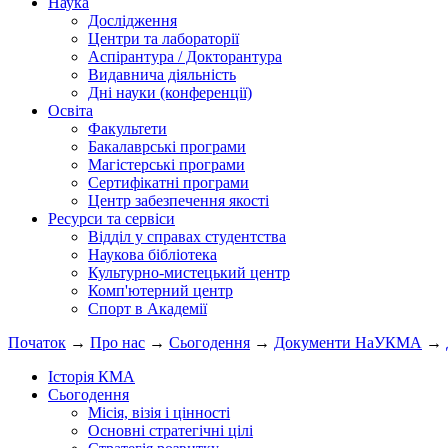
Наука
Дослідження
Центри та лабораторії
Аспірантура / Докторантура
Видавнича діяльність
Дні науки (конференції)
Освіта
Факультети
Бакалаврські програми
Магістерські програми
Сертифікатні програми
Центр забезпечення якості
Ресурси та сервіси
Відділ у справах студентства
Наукова бібліотека
Культурно-мистецький центр
Комп'ютерний центр
Спорт в Академії
Початок
→
Про нас
→
Сьогодення
→
Документи НаУКМА
→
Історія КМА
Сьогодення
Місія, візія і цінності
Основні стратегічні цілі