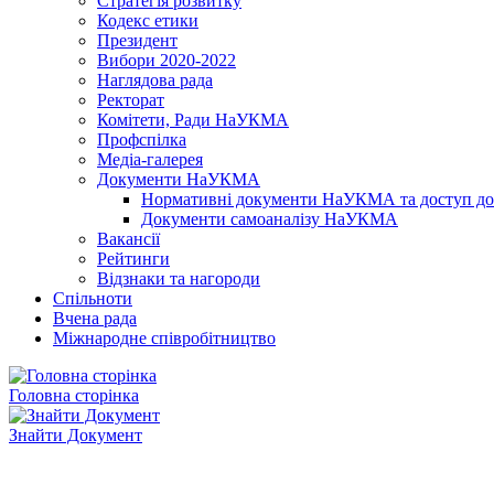
Стратегія розвитку
Кодекс етики
Президент
Вибори 2020-2022
Наглядова рада
Ректорат
Комітети, Ради НаУКМА
Профспілка
Медіа-галерея
Документи НаУКМА
Нормативні документи НаУКМА та доступ до 
Документи самоаналізу НаУКМА
Вакансії
Рейтинги
Відзнаки та нагороди
Спільноти
Вчена рада
Міжнародне співробітництво
Головна сторінка
Знайти Документ