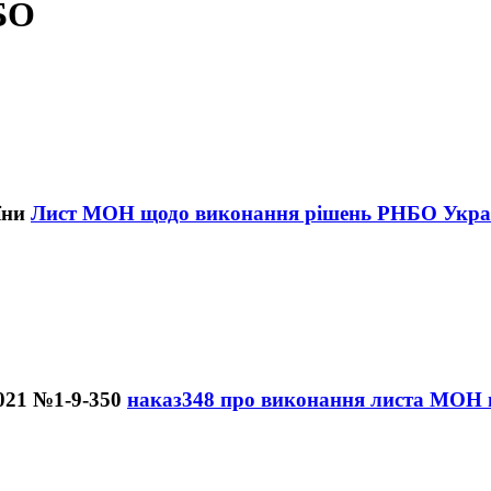
БО
Лист МОН щодо виконання рішень РНБО Укра
наказ348 про виконання листа МОН в