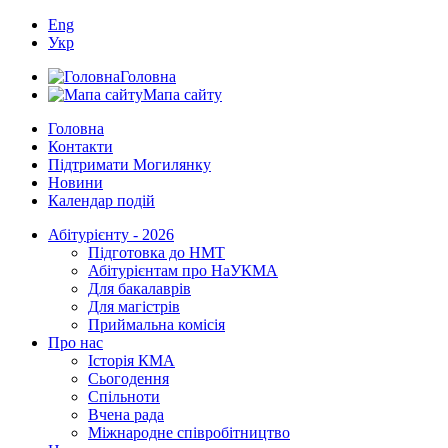
Eng
Укр
Головна
Мапа сайту
Головна
Контакти
Підтримати Могилянку
Новини
Календар подій
Абітурієнту - 2026
Підготовка до НМТ
Абітурієнтам про НаУКМА
Для бакалаврів
Для магістрів
Приймальна комісія
Про нас
Історія КМА
Сьогодення
Спільноти
Вчена рада
Міжнародне співробітництво