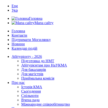
Eng
Укр
Головна
Мапа сайту
Головна
Контакти
Підтримати Могилянку
Новини
Календар подій
Абітурієнту - 2026
Підготовка до НМТ
Абітурієнтам про НаУКМА
Для бакалаврів
Для магістрів
Приймальна комісія
Про нас
Історія КМА
Сьогодення
Спільноти
Вчена рада
Міжнародне співробітництво