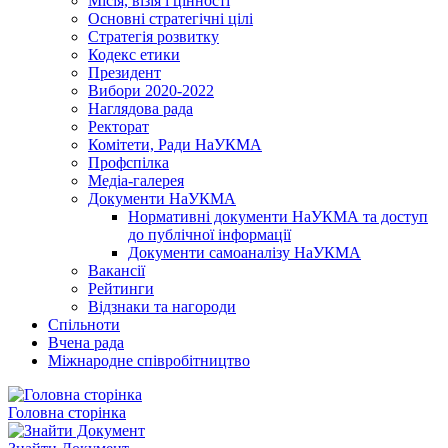
Місія, візія і цінності
Основні стратегічні цілі
Стратегія розвитку
Кодекс етики
Президент
Вибори 2020-2022
Наглядова рада
Ректорат
Комітети, Ради НаУКМА
Профспілка
Медіа-галерея
Документи НаУКМА
Нормативні документи НаУКМА та доступ
до публічної інформації
Документи самоаналізу НаУКМА
Вакансії
Рейтинги
Відзнаки та нагороди
Спільноти
Вчена рада
Міжнародне співробітництво
Головна сторінка