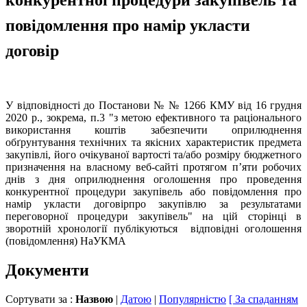
повідомлення про намір укласти
договір
У відповідності до Постанови № № 1266 КМУ від 16 грудня
2020 р., зокрема, п.3 "з метою ефективного та раціонального
використання коштів забезпечити оприлюднення
обґрунтування технічних та якісних характеристик предмета
закупівлі, його очікуваної вартості та/або розміру бюджетного
призначення на власному веб-сайті протягом п’яти робочих
днів з дня оприлюднення оголошення про проведення
конкурентної процедури закупівель або повідомлення про
намір укласти договірпро закупівлю за результатами
переговорної процедури закупівель" на цій сторінці в
зворотній хронології публікуються відповідні оголошення
(повідомлення) НаУКМА
Документи
Сортувати за :
Назвою
|
Датою
|
Популярністю
[ За спаданням