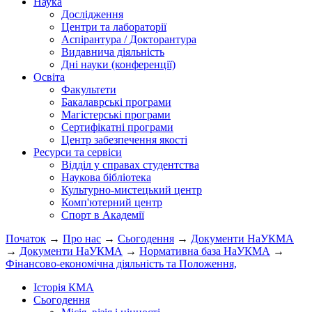
Наука
Дослідження
Центри та лабораторії
Аспірантура / Докторантура
Видавнича діяльність
Дні науки (конференції)
Освіта
Факультети
Бакалаврські програми
Магістерські програми
Сертифікатні програми
Центр забезпечення якості
Ресурси та сервіси
Відділ у справах студентства
Наукова бібліотека
Культурно-мистецький центр
Комп'ютерний центр
Спорт в Академії
Початок
→
Про нас
→
Сьогодення
→
Документи НаУКМА
→
Документи НаУКМА
→
Нормативна база НаУКМА
→
Фінансово-економічна діяльність та Положення,
Історія КМА
Сьогодення