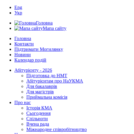
Eng
Укр
Головна
Мапа сайту
Головна
Контакти
Підтримати Могилянку
Новини
Календар подій
Абітурієнту - 2026
Підготовка до НМТ
Абітурієнтам про НаУКМА
Для бакалаврів
Для магістрів
Приймальна комісія
Про нас
Історія КМА
Сьогодення
Спільноти
Вчена рада
Міжнародне співробітництво