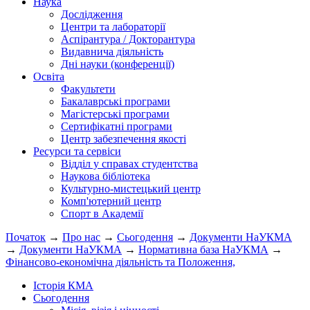
Наука
Дослідження
Центри та лабораторії
Аспірантура / Докторантура
Видавнича діяльність
Дні науки (конференції)
Освіта
Факультети
Бакалаврські програми
Магістерські програми
Сертифікатні програми
Центр забезпечення якості
Ресурси та сервіси
Відділ у справах студентства
Наукова бібліотека
Культурно-мистецький центр
Комп'ютерний центр
Спорт в Академії
Початок
→
Про нас
→
Сьогодення
→
Документи НаУКМА
→
Документи НаУКМА
→
Нормативна база НаУКМА
→
Фінансово-економічна діяльність та Положення,
Історія КМА
Сьогодення