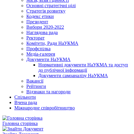
Місія, візія і цінності
Основні стратегічні цілі
Стратегія розвитку
Кодекс етики
Президент
Вибори 2020-2022
Наглядова рада
Ректорат
Комітети, Ради НаУКМА
Профспілка
Медіа-галерея
Документи НаУКМА
Нормативні документи НаУКМА та доступ
до публічної інформації
Документи самоаналізу НаУКМА
Вакансії
Рейтинги
Відзнаки та нагороди
Спільноти
Вчена рада
Міжнародне співробітництво
Головна сторінка