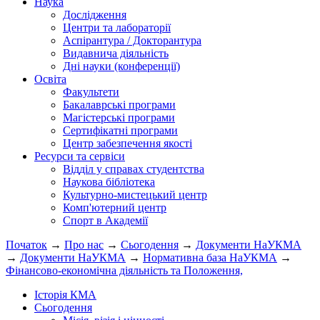
Наука
Дослідження
Центри та лабораторії
Аспірантура / Докторантура
Видавнича діяльність
Дні науки (конференції)
Освіта
Факультети
Бакалаврські програми
Магістерські програми
Сертифікатні програми
Центр забезпечення якості
Ресурси та сервіси
Відділ у справах студентства
Наукова бібліотека
Культурно-мистецький центр
Комп'ютерний центр
Спорт в Академії
Початок
→
Про нас
→
Сьогодення
→
Документи НаУКМА
→
Документи НаУКМА
→
Нормативна база НаУКМА
→
Фінансово-економічна діяльність та Положення,
Історія КМА
Сьогодення