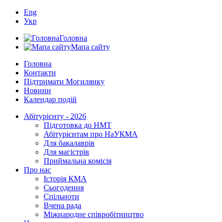
Eng
Укр
Головна
Мапа сайту
Головна
Контакти
Підтримати Могилянку
Новини
Календар подій
Абітурієнту - 2026
Підготовка до НМТ
Абітурієнтам про НаУКМА
Для бакалаврів
Для магістрів
Приймальна комісія
Про нас
Історія КМА
Сьогодення
Спільноти
Вчена рада
Міжнародне співробітництво