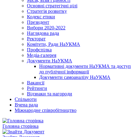
Місія, візія і цінності
Основні стратегічні цілі
Стратегія розвитку
Кодекс етики
Президент
Вибори 2020-2022
Наглядова рада
Ректорат
Комітети, Ради НаУКМА
Профспілка
Медіа-галерея
Документи НаУКМА
Нормативні документи НаУКМА та доступ
до публічної інформації
Документи самоаналізу НаУКМА
Вакансії
Рейтинги
Відзнаки та нагороди
Спільноти
Вчена рада
Міжнародне співробітництво
Головна сторінка