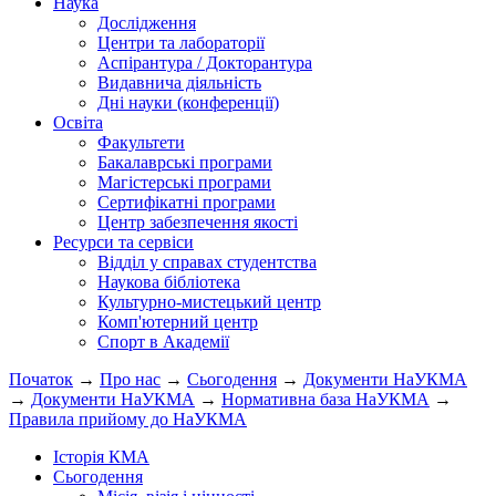
Наука
Дослідження
Центри та лабораторії
Аспірантура / Докторантура
Видавнича діяльність
Дні науки (конференції)
Освіта
Факультети
Бакалаврські програми
Магістерські програми
Сертифікатні програми
Центр забезпечення якості
Ресурси та сервіси
Відділ у справах студентства
Наукова бібліотека
Культурно-мистецький центр
Комп'ютерний центр
Спорт в Академії
Початок
→
Про нас
→
Сьогодення
→
Документи НаУКМА
→
Документи НаУКМА
→
Нормативна база НаУКМА
→
Правила прийому до НаУКМА
Історія КМА
Сьогодення