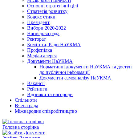
Місія, візія і цінності
Основні стратегічні цілі
Стратегія розвитку
Кодекс етики
Президент
Вибори 2020-2022
Наглядова рада
Ректорат
Комітети, Ради НаУКМА
Профспілка
Медіа-галерея
Документи НаУКМА
Нормативні документи НаУКМА та доступ
до публічної інформації
Документи самоаналізу НаУКМА
Вакансії
Рейтинги
Відзнаки та нагороди
Спільноти
Вчена рада
Міжнародне співробітництво
Головна сторінка