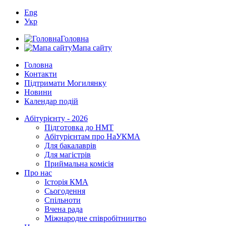
Eng
Укр
Головна
Мапа сайту
Головна
Контакти
Підтримати Могилянку
Новини
Календар подій
Абітурієнту - 2026
Підготовка до НМТ
Абітурієнтам про НаУКМА
Для бакалаврів
Для магістрів
Приймальна комісія
Про нас
Історія КМА
Сьогодення
Спільноти
Вчена рада
Міжнародне співробітництво