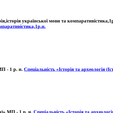
омпаративістика,1р.н.
Спеціальність «Історія та археологія (Іст
Спеціальність «Історія та археологі