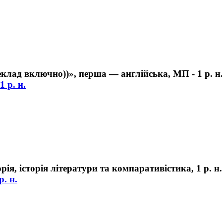
 р. н.
р. н.