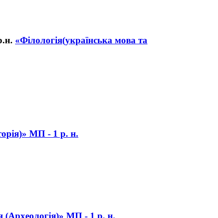
«Філологія(українська мова та
орія)» МП - 1 р. н.
я (Археологія)» МП - 1 р. н.