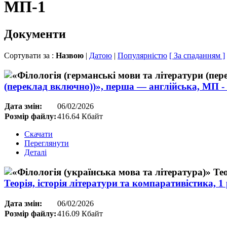
МП-1
Документи
Сортувати за :
Назвою
|
Датою
|
Популярністю
[ За спаданням ]
(переклад включно))», перша — англійська, МП - 1
Дата змін:
06/02/2026
Розмір файлу:
416.64 Кбайт
Скачати
Переглянути
Деталі
Теорія, історія літератури та компаративістика, 1 
Дата змін:
06/02/2026
Розмір файлу:
416.09 Кбайт