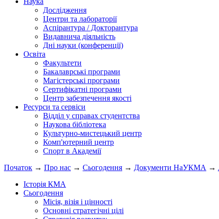
Наука
Дослідження
Центри та лабораторії
Аспірантура / Докторантура
Видавнича діяльність
Дні науки (конференції)
Освіта
Факультети
Бакалаврські програми
Магістерські програми
Сертифікатні програми
Центр забезпечення якості
Ресурси та сервіси
Відділ у справах студентства
Наукова бібліотека
Культурно-мистецький центр
Комп'ютерний центр
Спорт в Академії
Початок
→
Про нас
→
Сьогодення
→
Документи НаУКМА
→
Історія КМА
Сьогодення
Місія, візія і цінності
Основні стратегічні цілі