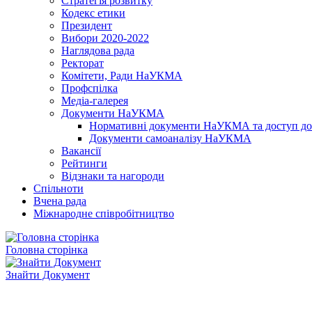
Стратегія розвитку
Кодекс етики
Президент
Вибори 2020-2022
Наглядова рада
Ректорат
Комітети, Ради НаУКМА
Профспілка
Медіа-галерея
Документи НаУКМА
Нормативні документи НаУКМА та доступ до 
Документи самоаналізу НаУКМА
Вакансії
Рейтинги
Відзнаки та нагороди
Спільноти
Вчена рада
Міжнародне співробітництво
Головна сторінка
Знайти Документ