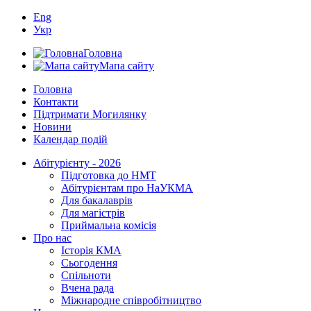
Eng
Укр
Головна
Мапа сайту
Головна
Контакти
Підтримати Могилянку
Новини
Календар подій
Абітурієнту - 2026
Підготовка до НМТ
Абітурієнтам про НаУКМА
Для бакалаврів
Для магістрів
Приймальна комісія
Про нас
Історія КМА
Сьогодення
Спільноти
Вчена рада
Міжнародне співробітництво