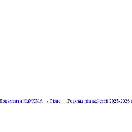
Документи НаУКМА
→
Різне
→
Розклад літньої сесії 2025-2026 н