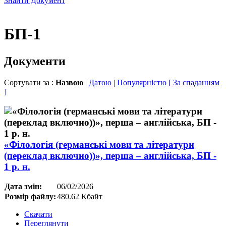
Знайти Документ
БП-1
Документи
Сортувати за :
Назвою
|
Датою
|
Популярністю
[ За спаданням
]
«Філологія (германські мови та літератури
(переклад включно))», перша – англійська, БП -
1 р. н.
Дата змін:
06/02/2026
Розмір файлу:
480.62 Кбайт
Скачати
Переглянути