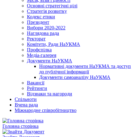
Місія, візія і цінності
Основні стратегічні цілі
Стратегія розвитку
Кодекс етики
Президент
Вибори 2020-2022
Наглядова рада
Ректорат
Комітети, Ради НаУКМА
Профспілка
Медіа-галерея
Документи НаУКМА
Нормативні документи НаУКМА та доступ
до публічної інформації
Документи самоаналізу НаУКМА
Вакансії
Рейтинги
Відзнаки та нагороди
Спільноти
Вчена рада
Міжнародне співробітництво
Головна сторінка