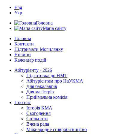
Eng
Укр
Головна
Мапа сайту
Головна
Контакти
Підтримати Могилянку
Новини
Календар подій
Абітурієнту - 2026
Підготовка до НМТ
Абітурієнтам про НаУКМА
Для бакалаврів
Для магістрів
Приймальна комісія
Про нас
Історія КМА
Сьогодення
Спільноти
Вчена рада
Міжнародне співробітництво