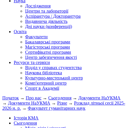
Наука
Дослідження
Центри та лабораторії
Аспірантура / Докторантура
Видавнича діяльність
Дні науки (конференції)
Освіта
Факультети
Бакалаврські програми
Магістерські програми
Сертифікатні програми
Центр забезпечення якості
Ресурси та сервіси
Відділ у справах студентства
Наукова бібліотека
Культурно-мистецький центр
Комп'ютерний центр
Спорт в Академії
Початок
→
Про нас
→
Сьогодення
→
Документи НаУКМА
→
Документи НаУКМА
→
Різне
→
Розклад літньої сесії 2025-
2026 н. р.
→
Факультет гуманітарних наук
Історія КМА
Сьогодення