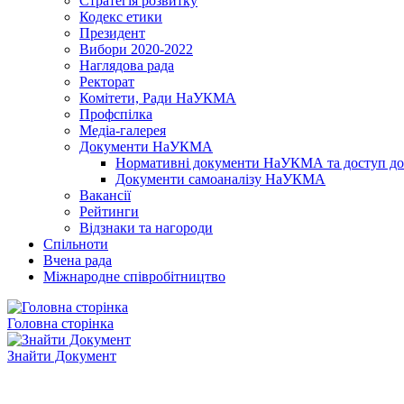
Стратегія розвитку
Кодекс етики
Президент
Вибори 2020-2022
Наглядова рада
Ректорат
Комітети, Ради НаУКМА
Профспілка
Медіа-галерея
Документи НаУКМА
Нормативні документи НаУКМА та доступ до 
Документи самоаналізу НаУКМА
Вакансії
Рейтинги
Відзнаки та нагороди
Спільноти
Вчена рада
Міжнародне співробітництво
Головна сторінка
Знайти Документ