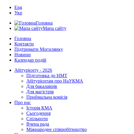
Eng
Укр
Головна
Мапа сайту
Головна
Контакти
Підтримати Могилянку
Новини
Календар подій
Абітурієнту - 2026
Підготовка до НМТ
Абітурієнтам про НаУКМА
Для бакалаврів
Для магістрів
Приймальна комісія
Про нас
Історія КМА
Сьогодення
Спільноти
Вчена рада
Міжнародне співробітництво