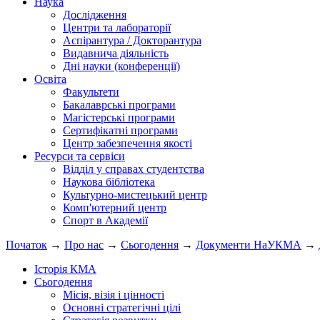
Наука
Дослідження
Центри та лабораторії
Аспірантура / Докторантура
Видавнича діяльність
Дні науки (конференції)
Освіта
Факультети
Бакалаврські програми
Магістерські програми
Сертифікатні програми
Центр забезпечення якості
Ресурси та сервіси
Відділ у справах студентства
Наукова бібліотека
Культурно-мистецький центр
Комп'ютерний центр
Спорт в Академії
Початок
→
Про нас
→
Сьогодення
→
Документи НаУКМА
→
Історія КМА
Сьогодення
Місія, візія і цінності
Основні стратегічні цілі