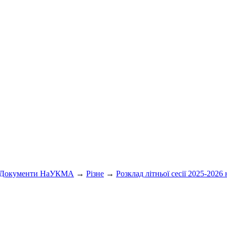
Документи НаУКМА
→
Різне
→
Розклад літньої сесії 2025-2026 н