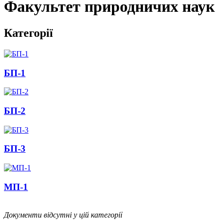
Факультет природничих наук
Категорії
БП-1
БП-2
БП-3
МП-1
Документи відсутні у цій категорії