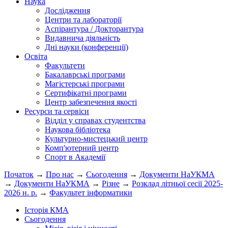
Наука
Дослідження
Центри та лабораторії
Аспірантура / Докторантура
Видавнича діяльність
Дні науки (конференції)
Освіта
Факультети
Бакалаврські програми
Магістерські програми
Сертифікатні програми
Центр забезпечення якості
Ресурси та сервіси
Відділ у справах студентства
Наукова бібліотека
Культурно-мистецький центр
Комп'ютерний центр
Спорт в Академії
Початок
→
Про нас
→
Сьогодення
→
Документи НаУКМА
→
Документи НаУКМА
→
Різне
→
Розклад літньої сесії 2025-
2026 н. р.
→
Факультет інформатики
Історія КМА
Сьогодення