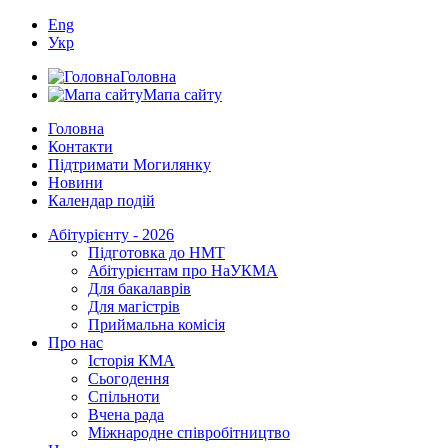
Eng
Укр
Головна
Мапа сайту
Головна
Контакти
Підтримати Могилянку
Новини
Календар подій
Абітурієнту - 2026
Підготовка до НМТ
Абітурієнтам про НаУКМА
Для бакалаврів
Для магістрів
Приймальна комісія
Про нас
Історія КМА
Сьогодення
Спільноти
Вчена рада
Міжнародне співробітництво