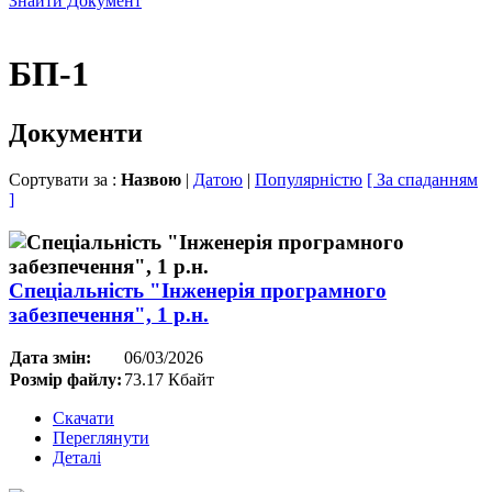
Знайти Документ
БП-1
Документи
Сортувати за :
Назвою
|
Датою
|
Популярністю
[ За спаданням
]
Спеціальність "Інженерія програмного
забезпечення", 1 р.н.
Дата змін:
06/03/2026
Розмір файлу:
73.17 Кбайт
Скачати
Переглянути
Деталі