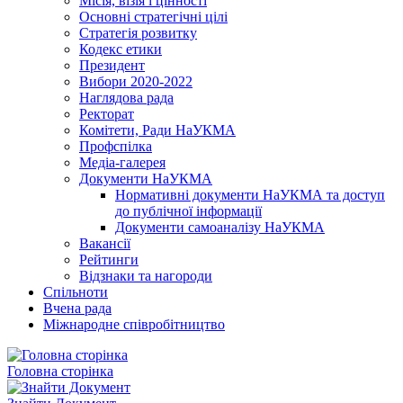
Місія, візія і цінності
Основні стратегічні цілі
Стратегія розвитку
Кодекс етики
Президент
Вибори 2020-2022
Наглядова рада
Ректорат
Комітети, Ради НаУКМА
Профспілка
Медіа-галерея
Документи НаУКМА
Нормативні документи НаУКМА та доступ
до публічної інформації
Документи самоаналізу НаУКМА
Вакансії
Рейтинги
Відзнаки та нагороди
Спільноти
Вчена рада
Міжнародне співробітництво
Головна сторінка