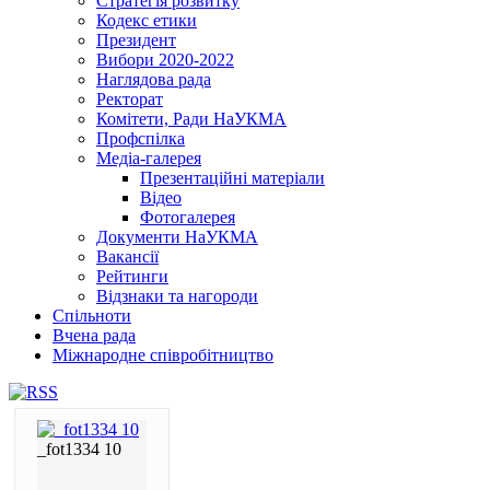
Стратегія розвитку
Кодекс етики
Президент
Вибори 2020-2022
Наглядова рада
Ректорат
Комітети, Ради НаУКМА
Профспілка
Медіа-галерея
Презентаційні матеріали
Відео
Фотогалерея
Документи НаУКМА
Вакансії
Рейтинги
Відзнаки та нагороди
Спільноти
Вчена рада
Міжнародне співробітництво
_fot1334 10