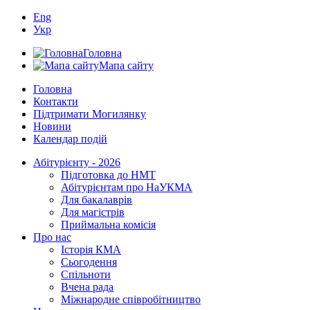
Eng
Укр
Головна
Мапа сайту
Головна
Контакти
Підтримати Могилянку
Новини
Календар подій
Абітурієнту - 2026
Підготовка до НМТ
Абітурієнтам про НаУКМА
Для бакалаврів
Для магістрів
Приймальна комісія
Про нас
Історія КМА
Сьогодення
Спільноти
Вчена рада
Міжнародне співробітництво