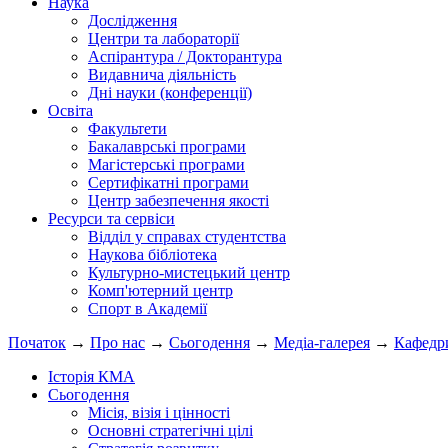
Наука
Дослідження
Центри та лабораторії
Аспірантура / Докторантура
Видавнича діяльність
Дні науки (конференції)
Освіта
Факультети
Бакалаврські програми
Магістерські програми
Сертифікатні програми
Центр забезпечення якості
Ресурси та сервіси
Відділ у справах студентства
Наукова бібліотека
Культурно-мистецький центр
Комп'ютерний центр
Спорт в Академії
Початок
→
Про нас
→
Сьогодення
→
Медіа-галерея
→
Кафедри
Історія КМА
Сьогодення
Місія, візія і цінності
Основні стратегічні цілі