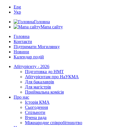
Eng
Укр
Головна
Мапа сайту
Головна
Контакти
Підтримати Могилянку
Новини
Календар подій
Абітурієнту - 2026
Підготовка до НМТ
Абітурієнтам про НаУКМА
Для бакалаврів
Для магістрів
Приймальна комісія
Про нас
Історія КМА
Сьогодення
Спільноти
Вчена рада
Міжнародне співробітництво