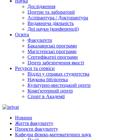
Наука
Дослідження
Центри та лабораторії
Аспірантура / Докторантура
Видавнича діяльність
Дні науки (конференції)
Освіта
Факультети
Бакалаврські програми
Магістерські програми
Сертифікатні програми
Центр забезпечення якості
Ресурси та сервіси
Відділ у справах студентства
Наукова бібліотека
Культурно-мистецький центр
Комп'ютерний центр
Спорт в Академії
Новини
Життя факультету
Проекти факультету
Кафедра фізико-математичних наук