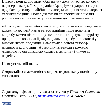
В цьому році корпорація «Артеріум» долучилася до когорти
партнерів академії. Корпорація «Артеріум» працює в галузі,
що дбає про одну з найбільших людських цінностей - здоров'я
та життя людини. Понад дві тисячі співробітників щодня
роблять вагомий внесок у досягненні цієї гуманної мети.
«Артеріум» прагне, аби кожен пацієнт, що використовує ліки,
кожен лікар, який намагається якнайшвидше подолати
хворобу, кожен діловий партнер постійно відчували турботу
працівників корпорації, відповідальність, і були впевнені у
високій якості продукції. Саме тому в основі філософії
діяльності корпорації «Артеріум»і взаємодії з кожною
людиною та організацією лежить принцип «Ближче до
людей».
Не впустіть свій шанс.
Скористайтеся можливістю отримати додаткову щомісячну
стипендію.
Додаткову інформацію можна отримати у
Палієнко Світлани
Олексіївни, каб. 3-217,
birdie@ukma.kiev.ua
, 425-60-71.
f
Share