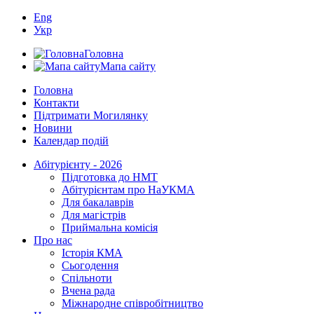
Eng
Укр
Головна
Мапа сайту
Головна
Контакти
Підтримати Могилянку
Новини
Календар подій
Абітурієнту - 2026
Підготовка до НМТ
Абітурієнтам про НаУКМА
Для бакалаврів
Для магістрів
Приймальна комісія
Про нас
Історія КМА
Сьогодення
Спільноти
Вчена рада
Міжнародне співробітництво