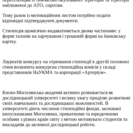
наближеної до АТО, сиротам.
Тому разом із мотиваційним листом потрібно подати
відповідні підтверджуючі документи.
Стипендія щомісячно видаватиметься двома частинами: у
формі талонів на харчування і грошовій формі на банківську
картку.
Лауреатів конкурсу на отримання стипендії в другій половині
січня визначить конкурсна стипендійна комісія у складі
представників НаУКМА та корпорації «Артеріум».
Києво-Могилянська академія активно розвивається як
дослідницький університет і велику увагу приділяє розвиткові
своїх навчальних та дослідницьких можливостей. В
університеті діють численні стипендійні фонди, засновані
випускниками Могилянки, приватними та юридичними
особами з різних країн світу з метою мотивувати студентів та
викладачів до активної дослідницької роботи.