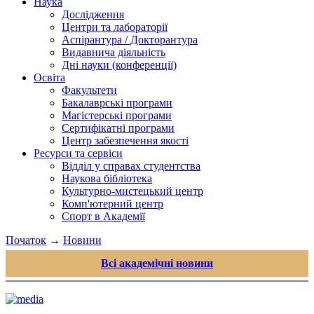
Наука
Дослідження
Центри та лабораторії
Аспірантура / Докторантура
Видавнича діяльність
Дні науки (конференції)
Освіта
Факультети
Бакалаврські програми
Магістерські програми
Сертифікатні програми
Центр забезпечення якості
Ресурси та сервіси
Відділ у справах студентства
Наукова бібліотека
Культурно-мистецький центр
Комп'ютерний центр
Спорт в Академії
Початок
→
Новини
Всі академічні новини