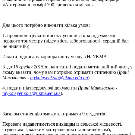
«Артеріум» в розмірі 700 гривень на місяць.
Для цього потрібно виконати кілька умов:
1. продемонструвати високу успішність за підсумками
першого триместру (відсутність заборгованості, середній бал
не нижче 86)
2. мати підписану корпоративну угоду з НаУКМА
3. до
15 грудня 2015 р.
написати і подати мотиваційний лист, у
якому вказати, чому вам потрібно отримати стипендію (
Ірині
Миколаєнко -
mykolayenkoia@ukma.edu.ua
).
4. подати підтверджуючі документи
(Ірині Миколаєнко -
mykolayenkoia@ukma.edu.ua
).
Загалом стипендію зможуть отримати 9 студентів.
Перевага надаватиметься вихідцям із сільської місцевості,
студентам із важким матеріальним становищем сім'ї,
переселенцям із тимчасово окупованих територій та території