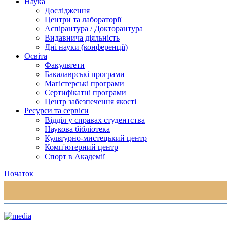
Наука
Дослідження
Центри та лабораторії
Аспірантура / Докторантура
Видавнича діяльність
Дні науки (конференції)
Освіта
Факультети
Бакалаврські програми
Магістерські програми
Сертифікатні програми
Центр забезпечення якості
Ресурси та сервіси
Відділ у справах студентства
Наукова бібліотека
Культурно-мистецький центр
Комп'ютерний центр
Спорт в Академії
Початок