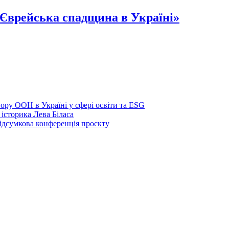
Єврейська спадщина в Україні»
у ООН в Україні у сфері освіти та ESG
історика Лева Біласа
підсумкова конференція проєкту