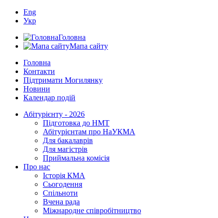
Eng
Укр
Головна
Мапа сайту
Головна
Контакти
Підтримати Могилянку
Новини
Календар подій
Абітурієнту - 2026
Підготовка до НМТ
Абітурієнтам про НаУКМА
Для бакалаврів
Для магістрів
Приймальна комісія
Про нас
Історія КМА
Сьогодення
Спільноти
Вчена рада
Міжнародне співробітництво