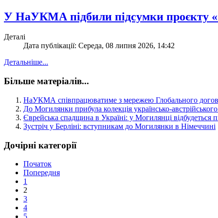
У НаУКМА підбили підсумки проєкту «
Деталі
Дата публікації: Середа, 08 липня 2026, 14:42
Детальніше...
Більше матеріалів...
НаУКМА співпрацюватиме з мережею Глобального договор
До Могилянки прибула колекція українсько-австрійського 
Єврейська спадщина в Україні: у Могилянці відбудеться 
Зустріч у Берліні: вступникам до Могилянки в Німеччині
Дочірні категорії
Початок
Попередня
1
2
3
4
5