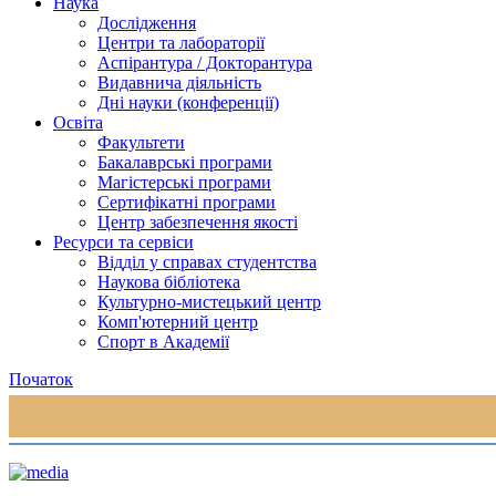
Наука
Дослідження
Центри та лабораторії
Аспірантура / Докторантура
Видавнича діяльність
Дні науки (конференції)
Освіта
Факультети
Бакалаврські програми
Магістерські програми
Сертифікатні програми
Центр забезпечення якості
Ресурси та сервіси
Відділ у справах студентства
Наукова бібліотека
Культурно-мистецький центр
Комп'ютерний центр
Спорт в Академії
Початок