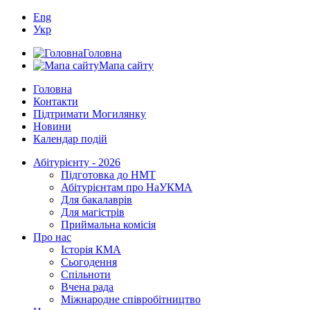
Eng
Укр
Головна
Мапа сайту
Головна
Контакти
Підтримати Могилянку
Новини
Календар подій
Абітурієнту - 2026
Підготовка до НМТ
Абітурієнтам про НаУКМА
Для бакалаврів
Для магістрів
Приймальна комісія
Про нас
Історія КМА
Сьогодення
Спільноти
Вчена рада
Міжнародне співробітництво