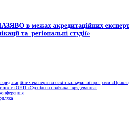
 НАЗЯВО в межах акредитаційних експерт
кації та регіональні студії»
акредитаційних експертизи освітньо-наукової програми «Прикл
нг» та ОНП «Суспільна політика і врядування»
 конференція
триляка