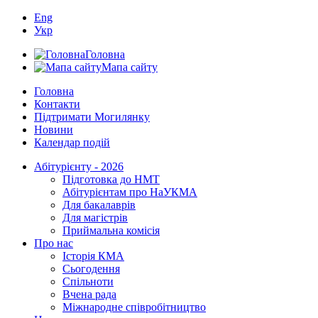
Eng
Укр
Головна
Мапа сайту
Головна
Контакти
Підтримати Могилянку
Новини
Календар подій
Абітурієнту - 2026
Підготовка до НМТ
Абітурієнтам про НаУКМА
Для бакалаврів
Для магістрів
Приймальна комісія
Про нас
Історія КМА
Сьогодення
Спільноти
Вчена рада
Міжнародне співробітництво