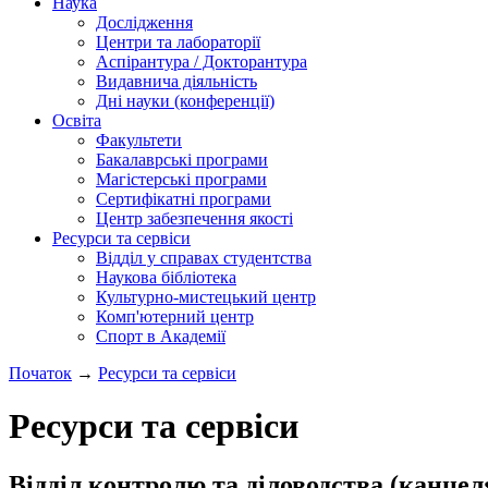
Наука
Дослідження
Центри та лабораторії
Аспірантура / Докторантура
Видавнича діяльність
Дні науки (конференції)
Освіта
Факультети
Бакалаврські програми
Магістерські програми
Сертифікатні програми
Центр забезпечення якості
Ресурси та сервіси
Відділ у справах студентства
Наукова бібліотека
Культурно-мистецький центр
Комп'ютерний центр
Спорт в Академії
Початок
→
Ресурси та сервіси
Ресурси та сервіси
Відділ контролю та діловодства (канцел