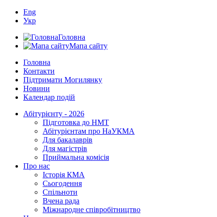
Eng
Укр
Головна
Мапа сайту
Головна
Контакти
Підтримати Могилянку
Новини
Календар подій
Абітурієнту - 2026
Підготовка до НМТ
Абітурієнтам про НаУКМА
Для бакалаврів
Для магістрів
Приймальна комісія
Про нас
Історія КМА
Сьогодення
Спільноти
Вчена рада
Міжнародне співробітництво