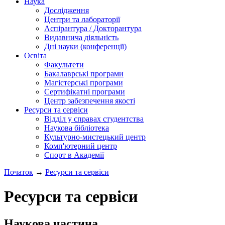
Наука
Дослідження
Центри та лабораторії
Аспірантура / Докторантура
Видавнича діяльність
Дні науки (конференції)
Освіта
Факультети
Бакалаврські програми
Магістерські програми
Сертифікатні програми
Центр забезпечення якості
Ресурси та сервіси
Відділ у справах студентства
Наукова бібліотека
Культурно-мистецький центр
Комп'ютерний центр
Спорт в Академії
Початок
→
Ресурси та сервіси
Ресурси та сервіси
Наукова частина