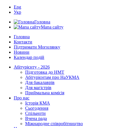
Eng
Укр
Головна
Мапа сайту
Головна
Контакти
Підтримати Могилянку
Новини
Календар подій
Абітурієнту - 2026
Підготовка до НМТ
Абітурієнтам про НаУКМА
Для бакалаврів
Для магістрів
Приймальна комісія
Про нас
Історія КМА
Сьогодення
Спільноти
Вчена рада
Міжнародне співробітництво