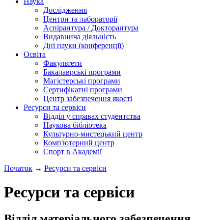
Наука
Дослідження
Центри та лабораторії
Аспірантура / Докторантура
Видавнича діяльність
Дні науки (конференції)
Освіта
Факультети
Бакалаврські програми
Магістерські програми
Сертифікатні програми
Центр забезпечення якості
Ресурси та сервіси
Відділ у справах студентства
Наукова бібліотека
Культурно-мистецький центр
Комп'ютерний центр
Спорт в Академії
Початок
→
Ресурси та сервіси
Ресурси та сервіси
Відділ матеріального забезпечення