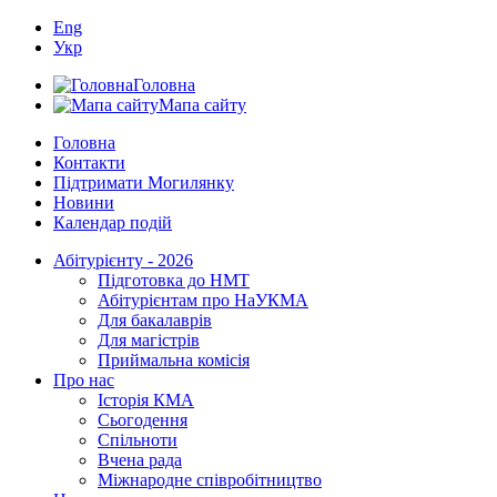
Eng
Укр
Головна
Мапа сайту
Головна
Контакти
Підтримати Могилянку
Новини
Календар подій
Абітурієнту - 2026
Підготовка до НМТ
Абітурієнтам про НаУКМА
Для бакалаврів
Для магістрів
Приймальна комісія
Про нас
Історія КМА
Сьогодення
Спільноти
Вчена рада
Міжнародне співробітництво