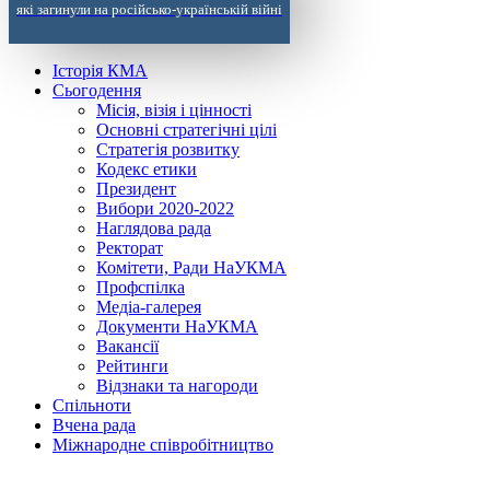
які загинули на російсько-українській війні
Історія КМА
Сьогодення
Місія, візія і цінності
Основні стратегічні цілі
Стратегія розвитку
Кодекс етики
Президент
Вибори 2020-2022
Наглядова рада
Ректорат
Комітети, Ради НаУКМА
Профспілка
Медіа-галерея
Документи НаУКМА
Вакансії
Рейтинги
Відзнаки та нагороди
Спільноти
Вчена рада
Міжнародне співробітництво