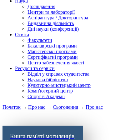
Наука
Дослідження
Центри та лабораторії
Аспірантура / Докторантура
Видавнича діяльність
Дні науки (конференції)
Освіта
Факультети
Бакалаврські програми
Магістерські програми
Сертифікатні програми
Центр забезпечення якості
Ресурси та сервіси
Відділ у справах студентства
Наукова бібліотека
Культурно-мистецький центр
Комп'ютерний центр
Спорт в Академії
Початок
→
Про нас
→
Сьогодення
→
Про нас
Книга пам'яті могилянців
,