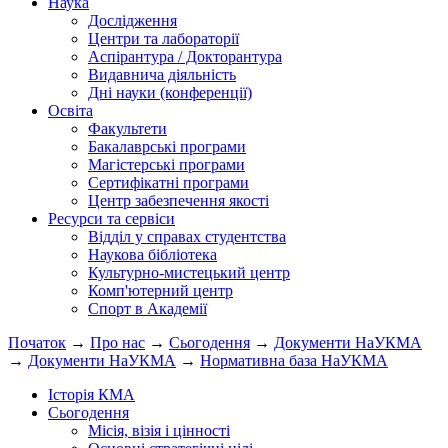
Наука
Дослідження
Центри та лабораторії
Аспірантура / Докторантура
Видавнича діяльність
Дні науки (конференції)
Освіта
Факультети
Бакалаврські програми
Магістерські програми
Сертифікатні програми
Центр забезпечення якості
Ресурси та сервіси
Відділ у справах студентства
Наукова бібліотека
Культурно-мистецький центр
Комп'ютерний центр
Спорт в Академії
Початок
→
Про нас
→
Сьогодення
→
Документи НаУКМА
→
Документи НаУКМА
→
Нормативна база НаУКМА
Історія КМА
Сьогодення
Місія, візія і цінності