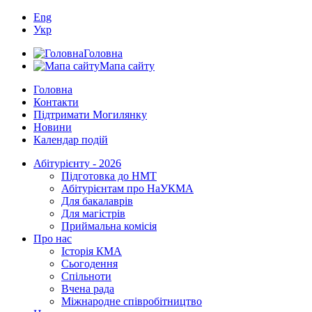
Eng
Укр
Головна
Мапа сайту
Головна
Контакти
Підтримати Могилянку
Новини
Календар подій
Абітурієнту - 2026
Підготовка до НМТ
Абітурієнтам про НаУКМА
Для бакалаврів
Для магістрів
Приймальна комісія
Про нас
Історія КМА
Сьогодення
Спільноти
Вчена рада
Міжнародне співробітництво