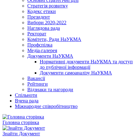
Основні стратегічні цілі
Стратегія розвитку
Кодекс етики
Президент
Вибори 2020-2022
Наглядова рада
Ректорат
Комітети, Ради НаУКМА
Профспілка
Медіа-галерея
Документи НаУКМА
Нормативні документи НаУКМА та доступ
до публічної інформації
Документи самоаналізу НаУКМА
Вакансії
Рейтинги
Відзнаки та нагороди
Спільноти
Вчена рада
Міжнародне співробітництво
Головна сторінка
Знайти Документ