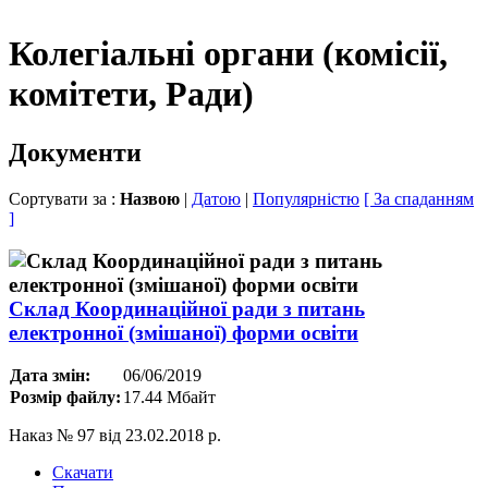
Колегіальні органи (комісії,
комітети, Ради)
Документи
Сортувати за :
Назвою
|
Датою
|
Популярністю
[ За спаданням
]
Склад Координаційної ради з питань
електронної (змішаної) форми освіти
Дата змін:
06/06/2019
Розмір файлу:
17.44 Мбайт
Наказ № 97 від 23.02.2018 р.
Скачати