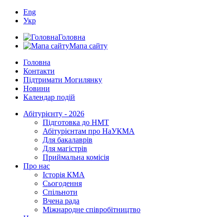
Eng
Укр
Головна
Мапа сайту
Головна
Контакти
Підтримати Могилянку
Новини
Календар подій
Абітурієнту - 2026
Підготовка до НМТ
Абітурієнтам про НаУКМА
Для бакалаврів
Для магістрів
Приймальна комісія
Про нас
Історія КМА
Сьогодення
Спільноти
Вчена рада
Міжнародне співробітництво