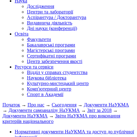
Наука
Дослідження
Центри та лабораторії
Аспірантура / Докторантура
Видавнича діяльність
Дні науки (конференції)
Освіта
Факультети
Бакалаврські програми
Магістерські програми
Сертифікатні програми
Центр забезпечення якості
Ресурси та сервіси
Відділ у справах студентства
Наукова бібліотека
Культурно-мистецький центр
Комп'ютерний центр
Спорт в Академії
Початок
→
Про нас
→
Сьогодення
→
Документи НаУКМА
→
Документи самоаналізу НаУКМА
→
Звіт за 2018
→
Документи НаУКМА
→
Звіти НаУКМА про виконання
критеріїв національного
Нормативні документи НаУКМА та доступ до публічної