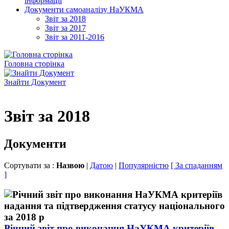
інформації
Документи самоаналізу НаУКМА
Звіт за 2018
Звіт за 2017
Звіт за 2011-2016
Головна сторінка
Знайти Документ
Звіт за 2018
Документи
Сортувати за :
Назвою
|
Датою
|
Популярністю
[ За спаданням
]
Річний звіт про виконання НаУКМА критеріїв