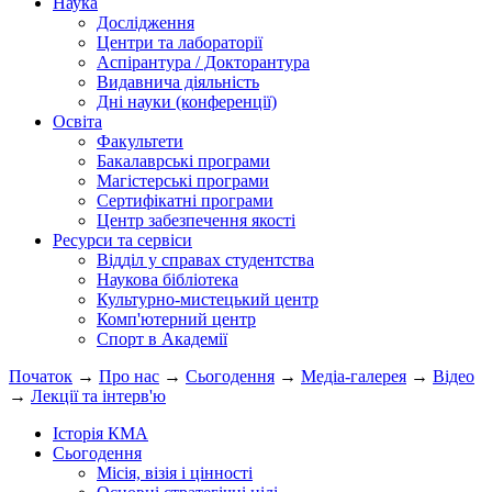
Наука
Дослідження
Центри та лабораторії
Аспірантура / Докторантура
Видавнича діяльність
Дні науки (конференції)
Освіта
Факультети
Бакалаврські програми
Магістерські програми
Сертифікатні програми
Центр забезпечення якості
Ресурси та сервіси
Відділ у справах студентства
Наукова бібліотека
Культурно-мистецький центр
Комп'ютерний центр
Спорт в Академії
Початок
→
Про нас
→
Сьогодення
→
Медіа-галерея
→
Відео
→
Лекції та інтерв'ю
Історія КМА
Сьогодення
Місія, візія і цінності