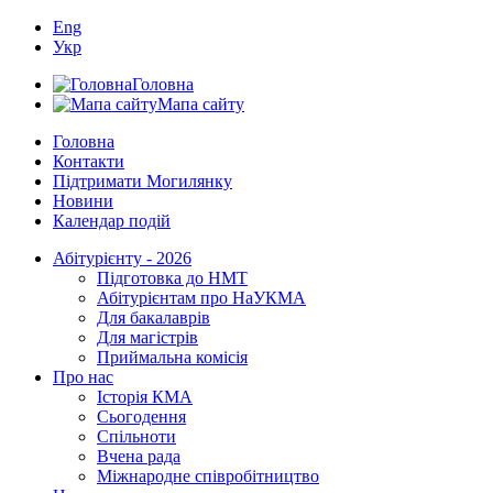
Eng
Укр
Головна
Мапа сайту
Головна
Контакти
Підтримати Могилянку
Новини
Календар подій
Абітурієнту - 2026
Підготовка до НМТ
Абітурієнтам про НаУКМА
Для бакалаврів
Для магістрів
Приймальна комісія
Про нас
Історія КМА
Сьогодення
Спільноти
Вчена рада
Міжнародне співробітництво