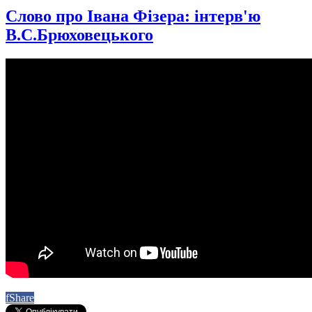
Слово про Івана Фізера: інтерв'ю
В.С.Брюховецького
f
Share