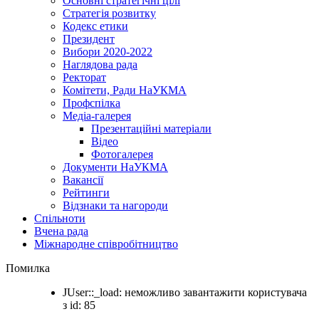
Основні стратегічні цілі
Стратегія розвитку
Кодекс етики
Президент
Вибори 2020-2022
Наглядова рада
Ректорат
Комітети, Ради НаУКМА
Профспілка
Медіа-галерея
Презентаційні матеріали
Відео
Фотогалерея
Документи НаУКМА
Вакансії
Рейтинги
Відзнаки та нагороди
Спільноти
Вчена рада
Міжнародне співробітництво
Помилка
JUser::_load: неможливо завантажити користувача
з id: 85