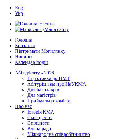
Eng
Укр
Головна
Мапа сайту
Головна
Контакти
Підтримати Могилянку
Новини
Календар подій
Абітурієнту - 2026
Підготовка до НМТ
Абітурієнтам про НаУКМА
Для бакалаврів
Для магістрів
Приймальна комісія
Про нас
Історія КМА
Сьогодення
Спільноти
Вчена рада
Міжнародне співробітництво