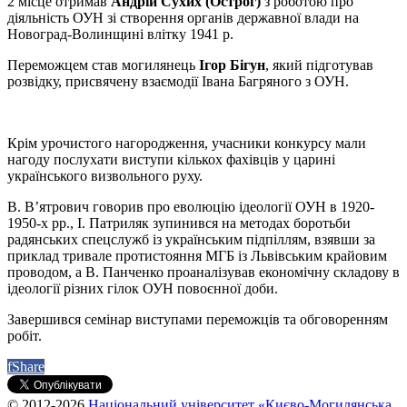
2 місце отримав
Андрій Сухих (Острог)
з роботою про
діяльність ОУН зі створення органів державної влади на
Новоград-Волинщині влітку 1941 р.
Переможцем став могилянець
Ігор Бігун
, який підготував
розвідку, присвячену взаємодії Івана Багряного з ОУН.
Крім урочистого нагородження, учасники конкурсу мали
нагоду послухати виступи кількох фахівців у царині
українського визвольного руху.
В. В’ятрович говорив про еволюцію ідеології ОУН в 1920-
1950-х рр., І. Патриляк зупинився на методах боротьби
радянських спецслужб із українським підпіллям, взявши за
приклад тривале протистояння МГБ із Львівським крайовим
проводом, а В. Панченко проаналізував економічну складову в
ідеології різних гілок ОУН повоєнної доби.
Завершився семінар виступами переможців та обговоренням
робіт.
f
Share
© 2012-2026
Національний університет «Києво-Могилянська