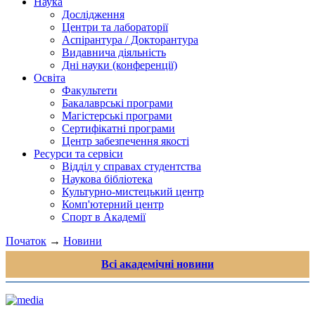
Наука
Дослідження
Центри та лабораторії
Аспірантура / Докторантура
Видавнича діяльність
Дні науки (конференції)
Освіта
Факультети
Бакалаврські програми
Магістерські програми
Сертифікатні програми
Центр забезпечення якості
Ресурси та сервіси
Відділ у справах студентства
Наукова бібліотека
Культурно-мистецький центр
Комп'ютерний центр
Спорт в Академії
Початок
→
Новини
Всі академічні новини