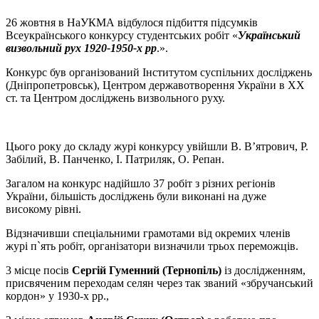
26 жовтня в НаУКМА відбулося підбиття підсумків
Всеукраїнського конкурсу студентських робіт «
Український
визвольний рух 1920-1950-х рр
.».
Конкурс був організований Інститутом суспільних досліджень
(Дніпропетровськ), Центром державотворення України в ХХ
ст. та Центром досліджень визвольного руху.
Цього року до складу журі конкурсу увійшли В. В’ятрович, Р.
Забілий, В. Панченко, І. Патриляк, О. Репан.
Загалом на конкурс надійшло 37 робіт з різних регіонів
України, більшість досліджень були виконані на дуже
високому рівні.
Відзначивши спеціальними грамотами від окремих членів
журі п`ять робіт, організатори визначили трьох переможців.
3 місце посів
Сергій Гуменний (Тернопіль)
із дослідженням,
присвяченим переходам селян через так званий «збручанський
кордон» у 1930-х рр.,