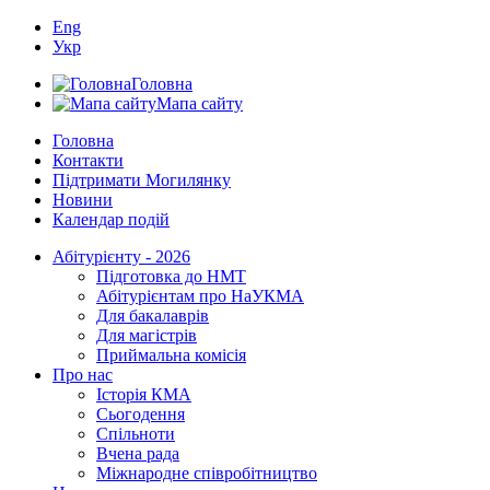
Eng
Укр
Головна
Мапа сайту
Головна
Контакти
Підтримати Могилянку
Новини
Календар подій
Абітурієнту - 2026
Підготовка до НМТ
Абітурієнтам про НаУКМА
Для бакалаврів
Для магістрів
Приймальна комісія
Про нас
Історія КМА
Сьогодення
Спільноти
Вчена рада
Міжнародне співробітництво