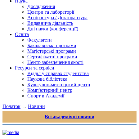
Наука
Дослідження
Центри та лабораторії
Аспірантура / Докторантура
Видавнича діяльність
Дні науки (конференції)
Освіта
Факультети
Бакалаврські програми
Магістерські програми
Сертифікатні програми
Центр забезпечення якості
Ресурси та сервіси
Відділ у справах студентства
Наукова бібліотека
Культурно-мистецький центр
Комп'ютерний центр
Спорт в Академії
Початок
→
Новини
Всі академічні новини