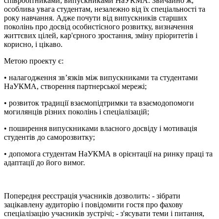
співробітниками, випускниками НаУКМА. Звичайно ж,
особлива увага студентам, незалежно від їх спеціальності та
року навчання. Адже почути від випускників старших
поколінь про досвід особистісного розвитку, визначення
життєвих цілей, кар'єрного зростання, зміну пріоритетів і
корисно, і цікаво.
Метою проекту є:
• налагодження зв’язків між випускниками та студентами
НаУКМА, створення партнерської мережі;
• розвиток традиції взаємопідтримки та взаємодопомоги
могилянців різних поколінь і спеціалізацій;
• поширення випускниками власного досвіду і мотивація
студентів до саморозвитку;
• допомога студентам НаУКМА в орієнтації на ринку праці та
адаптації до його вимог.
Попередня реєстрація учасників дозволить: - зібрати
зацікавлену аудиторію і повідомити гостя про фахову
спеціалізацію учасників зустрічі; - з'ясувати теми і питання,