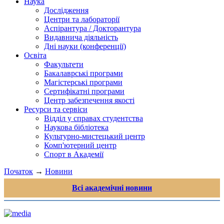
Наука
Дослідження
Центри та лабораторії
Аспірантура / Докторантура
Видавнича діяльність
Дні науки (конференції)
Освіта
Факультети
Бакалаврські програми
Магістерські програми
Сертифікатні програми
Центр забезпечення якості
Ресурси та сервіси
Відділ у справах студентства
Наукова бібліотека
Культурно-мистецький центр
Комп'ютерний центр
Спорт в Академії
Початок
→
Новини
Всі академічні новини