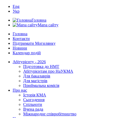
Eng
Укр
Головна
Мапа сайту
Головна
Контакти
Підтримати Могилянку
Новини
Календар подій
Абітурієнту - 2026
Підготовка до НМТ
Абітурієнтам про НаУКМА
Для бакалаврів
Для магістрів
Приймальна комісія
Про нас
Історія КМА
Сьогодення
Спільноти
Вчена рада
Міжнародне співробітництво