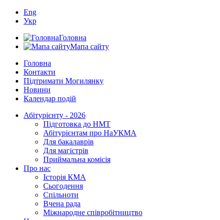
Eng
Укр
Головна
Мапа сайту
Головна
Контакти
Підтримати Могилянку
Новини
Календар подій
Абітурієнту - 2026
Підготовка до НМТ
Абітурієнтам про НаУКМА
Для бакалаврів
Для магістрів
Приймальна комісія
Про нас
Історія КМА
Сьогодення
Спільноти
Вчена рада
Міжнародне співробітництво