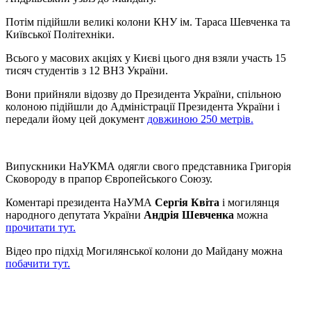
Потім підійшли великі колони КНУ ім. Тараса Шевченка та
Київської Політехніки.
Всього у масових акціях у Києві цього дня взяли участь 15
тисяч студентів з 12 ВНЗ України.
Вони прийняли відозву до Президента України, спільною
колоною підійшли до Адміністрації Президента України і
передали йому цей документ
довжиною 250 метрів.
Випускники НаУКМА одягли свого представника Григорія
Сковороду в прапор Європейського Союзу.
Коментарі президента НаУМА
Сергія Квіта
і могилянця
народного депутата України
Андрія Шевченка
можна
прочитати тут.
Відео про підхід Могилянської колони до Майдану можна
побачити тут.