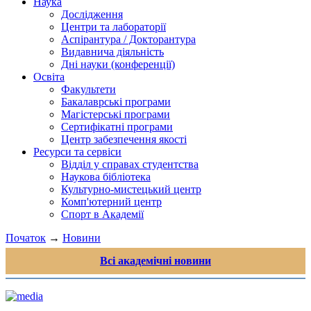
Наука
Дослідження
Центри та лабораторії
Аспірантура / Докторантура
Видавнича діяльність
Дні науки (конференції)
Освіта
Факультети
Бакалаврські програми
Магістерські програми
Сертифікатні програми
Центр забезпечення якості
Ресурси та сервіси
Відділ у справах студентства
Наукова бібліотека
Культурно-мистецький центр
Комп'ютерний центр
Спорт в Академії
Початок
→
Новини
Всі академічні новини