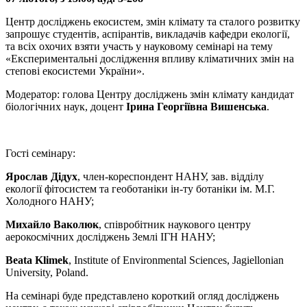
Центр досліджень екосистем, змін клімату та сталого розвитку
запрошує студентів, аспірантів, викладачів кафедри екології,
та всіх охочих взяти участь у науковому семінарі на тему
«Експериментальні дослідження впливу кліматичних змін на
степові екосистеми України».
Модератор: голова Центру досліджень змін клімату кандидат
біологічних наук, доцент
Ірина Георгіївна Вишенська
.
Гості семінару:
Ярослав
Дідух
, член-кореспондент НАНУ, зав. відділу
екології фітосистем та геоботаніки ін-ту ботаніки ім. М.Г.
Холодного НАНУ;
Михайло Ваколюк
, співробітник наукового центру
аерокосмічних досліджень Землі ІГН НАНУ;
Beata Klimek
, Institute of Environmental Sciences, Jagiellonian
University, Poland.
На семінарі буде представлено короткий огляд досліджень