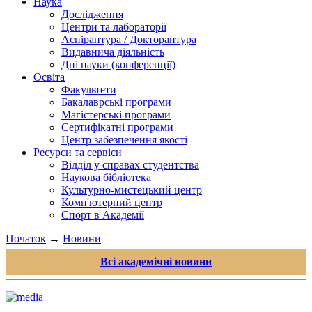
Наука
Дослідження
Центри та лабораторії
Аспірантура / Докторантура
Видавнича діяльність
Дні науки (конференції)
Освіта
Факультети
Бакалаврські програми
Магістерські програми
Сертифікатні програми
Центр забезпечення якості
Ресурси та сервіси
Відділ у справах студентства
Наукова бібліотека
Культурно-мистецький центр
Комп'ютерний центр
Спорт в Академії
Початок
→
Новини
Всі академічні новини