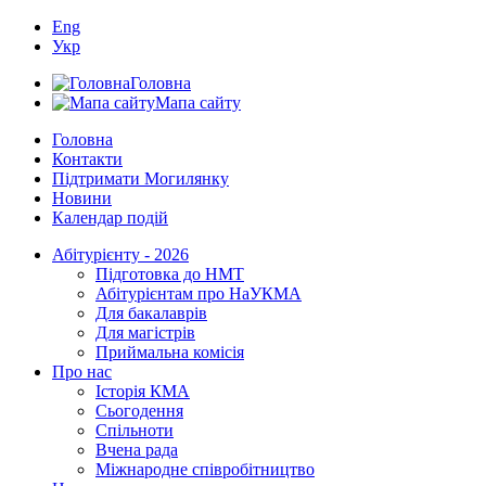
Eng
Укр
Головна
Мапа сайту
Головна
Контакти
Підтримати Могилянку
Новини
Календар подій
Абітурієнту - 2026
Підготовка до НМТ
Абітурієнтам про НаУКМА
Для бакалаврів
Для магістрів
Приймальна комісія
Про нас
Історія КМА
Сьогодення
Спільноти
Вчена рада
Міжнародне співробітництво