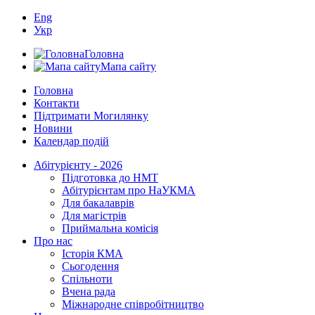
Eng
Укр
Головна
Мапа сайту
Головна
Контакти
Підтримати Могилянку
Новини
Календар подій
Абітурієнту - 2026
Підготовка до НМТ
Абітурієнтам про НаУКМА
Для бакалаврів
Для магістрів
Приймальна комісія
Про нас
Історія КМА
Сьогодення
Спільноти
Вчена рада
Міжнародне співробітництво