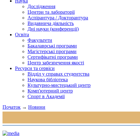
Наука
Дослідження
Центри та лабораторії
Аспірантура / Докторантура
Видавнича діяльність
Дні науки (конференції)
Освіта
Факультети
Бакалаврські програми
Магістерські програми
Сертифікатні програми
Центр забезпечення якості
Ресурси та сервіси
Відділ у справах студентства
Наукова бібліотека
Культурно-мистецький центр
Комп'ютерний центр
Спорт в Академії
Початок
→
Новини