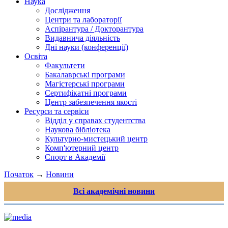
Наука
Дослідження
Центри та лабораторії
Аспірантура / Докторантура
Видавнича діяльність
Дні науки (конференції)
Освіта
Факультети
Бакалаврські програми
Магістерські програми
Сертифікатні програми
Центр забезпечення якості
Ресурси та сервіси
Відділ у справах студентства
Наукова бібліотека
Культурно-мистецький центр
Комп'ютерний центр
Спорт в Академії
Початок
→
Новини
Всі академічні новини