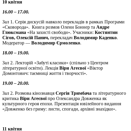
10 квітня
16.00 – 17.00.
Зал 1. Серія дискусій навколо перекладів в рамках Програми
«Сковорода». Книга розмов Олени Боннер та
Андре
Глюксмана
«На захисті свободи». Учасники:
Костянтин
Сігов, Олексій Панич,
перекладач
Володимир Каденко
.
Модератор —
Володимир Єрмоленко
.
18.00 – 19.00.
Зал 2. Лекторій «Забуті класики» (спільно з Центром
літературної освіти). Лекція
Віри Агеєвої
«Віктор
Домонтович: таємниці життя і творчості».
19.00 – 20.00.
Зал 2. Розмова кінознавця
Сергія Тримбача
та літературного
критика
Віри Агеєвої
про Олександра Довженка як
культурного героя епохи. Презентація ювілейного видання
«Довженко без гриму: листи, спогади, архівні знахідки».
11 квітня