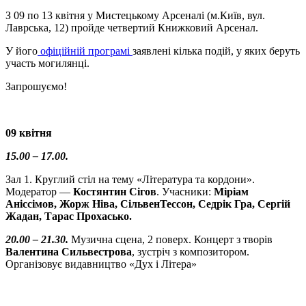
З 09 по 13 квітня у Мистецькому Арсеналі (м.Київ, вул.
Лаврська, 12) пройде четвертий Книжковий Арсенал.
У його
офіційній програмі
заявлені кілька подій, у яких беруть
участь могилянці.
Запрошуємо!
09 квітня
15.00 – 17.00.
Зал 1. Круглий стіл на тему «Література та кордони».
Модератор —
Костянтин Сігов
. Учасники:
Міріам
Аніссімов, Жорж Ніва, СільвенТессон, Седрік Гра, Сергій
Жадан, Тарас Прохасько.
20.00 – 21.30.
Музична сцена, 2 поверх. Концерт з творів
Валентина Сильвестрова
, зустріч з композитором.
Організовує видавництво «Дух і Літера»