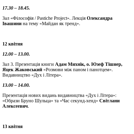
17.30 – 18.45.
Зал «Філософія / Pastiche Project». Лекція
Олександра
Івашини
на тему «Майдан як тренд».
12 квітня
12.00 – 13.00.
Зал 3. Презентація книги
Адам Михнік, о. Юзеф Тішнер,
Яцек Жаковський
«Розмови між паном і панотцем».
Видавництво «Дух і Літера».
13.00 – 14.00.
Презентація нових видань видавництва «Дух і Літера»:
«Образи Бруно Шульца» та «Час секунд-хенд»
Світлани
Алексеевич
.
13 квітня