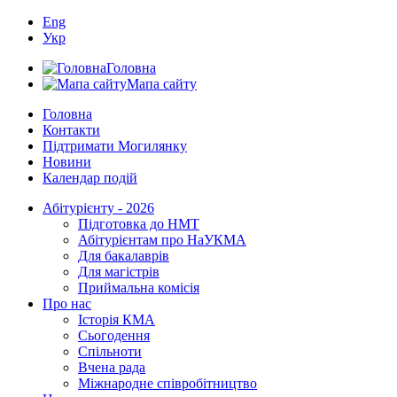
Eng
Укр
Головна
Мапа сайту
Головна
Контакти
Підтримати Могилянку
Новини
Календар подій
Абітурієнту - 2026
Підготовка до НМТ
Абітурієнтам про НаУКМА
Для бакалаврів
Для магістрів
Приймальна комісія
Про нас
Історія КМА
Сьогодення
Спільноти
Вчена рада
Міжнародне співробітництво