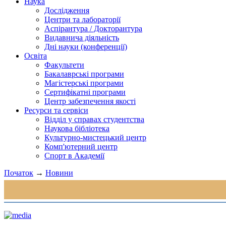
Наука
Дослідження
Центри та лабораторії
Аспірантура / Докторантура
Видавнича діяльність
Дні науки (конференції)
Освіта
Факультети
Бакалаврські програми
Магістерські програми
Сертифікатні програми
Центр забезпечення якості
Ресурси та сервіси
Відділ у справах студентства
Наукова бібліотека
Культурно-мистецький центр
Комп'ютерний центр
Спорт в Академії
Початок
→
Новини