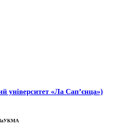
 університет «Ла Сап’єнца»)
ій НаУКМА