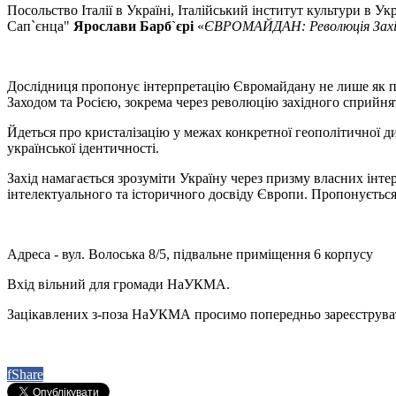
Посольство Італії в Україні, Італійський інститут культури в
Сап`єнца"
Ярослави Барб`єрі
«
ЄВРОМАЙДАН: Революція Західно
Дослідниця пропонує інтерпретацію Євромайдану не лише як пер
Заходом та Росією, зокрема через революцію західного сприйня
Йдеться про кристалізацію у межах конкретної геополітичної 
української ідентичності.
Захід намагається зрозуміти Україну через призму власних інте
інтелектуального та історичного досвіду Європи. Пропонується 
Адреса - вул. Волоська 8/5, підвальне приміщення 6 корпусу
Вхід вільний для громади НаУКМА.
Зацікавлених з-поза НаУКМА просимо попередньо зареєструва
f
Share