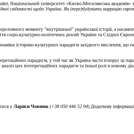
 Україні, Національний університет «Києво-Могилянська академія
ї свідомості щодо України. Як (пере)будувати наррацію європе
еломного моменту "внутрішньої" української історії, а насампер
ття соціо-культурно-політичних реалій України та Східної Європ
динаміки історико-культурних парадигм західного мислення, що
рпретаційних парадигм, у той час як Україна часто ігнорує ці па
аналіз цих інтепретаційних парадигм та їхньої ролі в новому ді
тися у
Лариси Човнюк
(+38 050 446 52 94
) Додаткову інформац