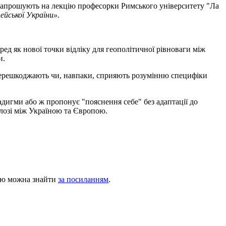
» запрошують на лекцію професорки Римського університету "Ла
йської України».
ед як нової точки відліку для геополітичної рівноваги між
и.
 перешкоджають чи, навпаки, сприяють розумінню специфіки
радигми або ж пропонує "пояснення себе" без адаптації до
алозі між Україною та Європою.
ію можна знайти
за посиланням
.