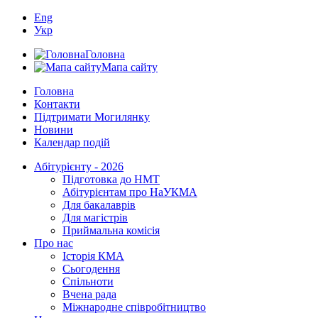
Eng
Укр
Головна
Мапа сайту
Головна
Контакти
Підтримати Могилянку
Новини
Календар подій
Абітурієнту - 2026
Підготовка до НМТ
Абітурієнтам про НаУКМА
Для бакалаврів
Для магістрів
Приймальна комісія
Про нас
Історія КМА
Сьогодення
Спільноти
Вчена рада
Міжнародне співробітництво