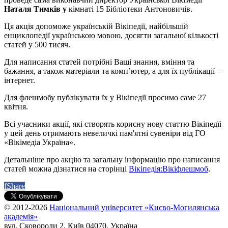
Наталя Тимків у
кімнаті 15 Бібліотеки Антоновичів.
Ця акція допоможе українській Вікіпедії, найбільшій
енциклопедії українською мовою, досягти загальної кількості
статей у 500 тисяч.
Для написання статей потрібні Ваші знання, вміння та
бажання, а також матеріали та комп’ютер, а для їх публікації –
інтернет.
Для флешмобу публікувати їх у Вікіпедії просимо саме 27
квітня.
Всі учасники акції, які створять корисну нову статтю Вікіпедїі
у цей день отримають невеличкі пам'ятні сувеніри від ГО
«Вікімедіа Україна».
Детальніше про акцію та загальну інформацію про написання
статей можна дізнатися на сторінці
Вікіпедія:Вікіфлешмоб
.
f
Share
© 2012-2026
Національний університет «Києво-Могилянська
академія»
вул. Сковороди 2, Київ 04070, Україна