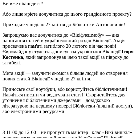
Ви вже вікіпедист?
Або лише мрієте долучитися до цього грандіозного проекту?
Приходьте у неділю 27 квітня до Бібліотеки Антоновичів!
Запрошуємо вас долучитися до «Вікіфлешмобу» — дня
написання статей в україномовний розділ Вікіпедії. Акція
присвячена пам'яті загиблого 20 лютого під час подій
Євромайдану студента-дописувача української Вікіпедії
Ігоря
Костенка
, який запропонував ідею такої акції за півроку до
загибелі.
Мета акції — залучити якомога більше людей до створення
нових статей Вікіпедії у неділю 27 квітня.
Приносьте свої ноутбуки, або користуйтесь бібліотечними!
Навчіться писати чи редагувати статті! Скористайтесь для
уточнення бібліотечними джерелами – довідковою
літературою на першому поверсі Бібліотеки (вільний доступ),
або електронними ресурсами.
З 11-00 до 12-00 – не пропустіть майстер –клас «Вікі-вишкіл»
проведе сама виконавчий директор Української Вікімедії