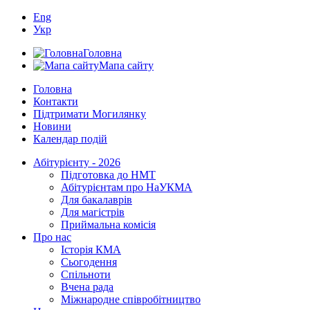
Eng
Укр
Головна
Мапа сайту
Головна
Контакти
Підтримати Могилянку
Новини
Календар подій
Абітурієнту - 2026
Підготовка до НМТ
Абітурієнтам про НаУКМА
Для бакалаврів
Для магістрів
Приймальна комісія
Про нас
Історія КМА
Сьогодення
Спільноти
Вчена рада
Міжнародне співробітництво