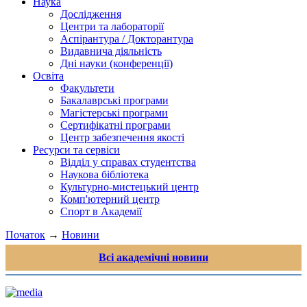
Наука
Дослідження
Центри та лабораторії
Аспірантура / Докторантура
Видавнича діяльність
Дні науки (конференції)
Освіта
Факультети
Бакалаврські програми
Магістерські програми
Сертифікатні програми
Центр забезпечення якості
Ресурси та сервіси
Відділ у справах студентства
Наукова бібліотека
Культурно-мистецький центр
Комп'ютерний центр
Спорт в Академії
Початок
→
Новини
Всі академічні новини