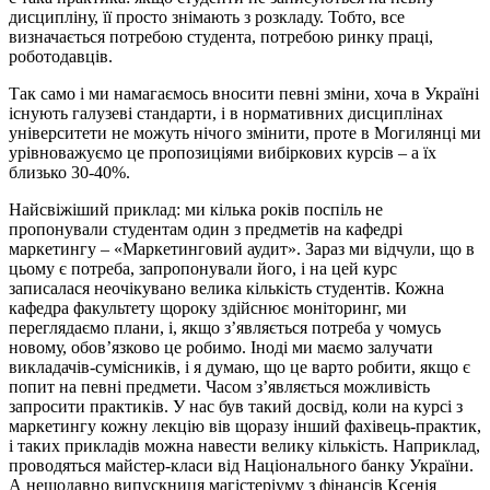
дисципліну, її просто знімають з розкладу. Тобто, все
визначається потребою студента, потребою ринку праці,
роботодавців.
Так само і ми намагаємось вносити певні зміни, хоча в Україні
існують галузеві стандарти, і в нормативних дисциплінах
університети не можуть нічого змінити, проте в Могилянці ми
урівноважуємо це пропозиціями вибіркових курсів – а їх
близько 30-40%.
Найсвіжіший приклад: ми кілька років поспіль не
пропонували студентам один з предметів на кафедрі
маркетингу – «Маркетинговий аудит». Зараз ми відчули, що в
цьому є потреба, запропонували його, і на цей курс
записалася неочікувано велика кількість студентів. Кожна
кафедра факультету щороку здійснює моніторинг, ми
переглядаємо плани, і, якщо з’являється потреба у чомусь
новому, обов’язково це робимо. Іноді ми маємо залучати
викладачів-сумісників, і я думаю, що це варто робити, якщо є
попит на певні предмети. Часом з’являється можливість
запросити практиків. У нас був такий досвід, коли на курсі з
маркетингу кожну лекцію вів щоразу інший фахівець-практик,
і таких прикладів можна навести велику кількість. Наприклад,
проводяться майстер-класи від Національного банку України.
А нещодавно випускниця магістеріуму з фінансів Ксенія