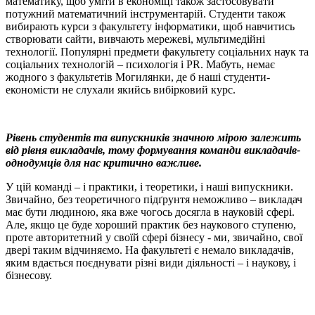
математику, щоб уміти в економіці також застосовувати
потужний математичний інструментарій. Студенти також
вибирають курси з факультету інформатики, щоб навчитись
створювати сайти, вивчають мережеві, мультимедійні
технології. Популярні предмети факультету соціальних наук та
соціальних технологій – психологія і PR. Мабуть, немає
жодного з факультетів Могилянки, де б наші студенти-
економісти не слухали якийсь вибірковий курс.
Рівень студентів та випускників значною мірою залежить
від рівня викладачів, тому формування команди викладачів-
однодумців для нас критично важливе.
У цій команді – і практики, і теоретики, і наші випускники.
Звичайно, без теоретичного підґрунтя неможливо – викладач
має бути людиною, яка вже чогось досягла в науковій сфері.
Але, якщо це буде хороший практик без наукового ступеню,
проте авторитетний у своїй сфері бізнесу - ми, звичайно, свої
двері таким відчиняємо. На факультеті є немало викладачів,
яким вдається поєднувати різні види діяльності – і наукову, і
бізнесову.