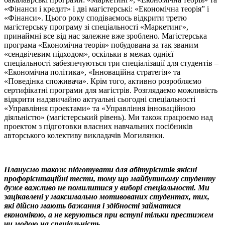
«Фінанси і кредит» і дві магістерські: «Економічна теорія” і
«Фінанси». Цього року сподіваємось відкрити третю
магістерську програму зі спеціальності «Маркетинг»,
принаймні все від нас залежне вже зроблено. Магістерська
програма «Економічна теорія» побудована за так званим
«сендвічевим підходом», оскільки в межах однієї
спеціальності забезпечуються три спеціалізації для студентів –
«Економічна політика», «Інноваційна стратегія» та
«Поведінка споживача». Крім того, активно розробляємо
сертифікатні програми для магістрів. Розглядаємо можливість
відкрити надзвичайно актуальні сьогодні спеціальності
«Управління проектами» та «Управління інноваційною
діяльністю» (магістерський рівень). Ми також працюємо над
проектом з підготовки власних навчальних посібників
авторського колективу викладачів Могилянки.
Плануємо також підготувати для абітурієнтів якісні
профорієнтаційні тести, тому що майбутньому студенту
дуже важливо не помилитися у виборі спеціальності. Ми
зацікавлені у максимально мотивованих студентах, тих,
які дійсно мають бажання і здібності займатися
економікою, а не керуються при вступі тільки престижем
чи модою на спеціальність.