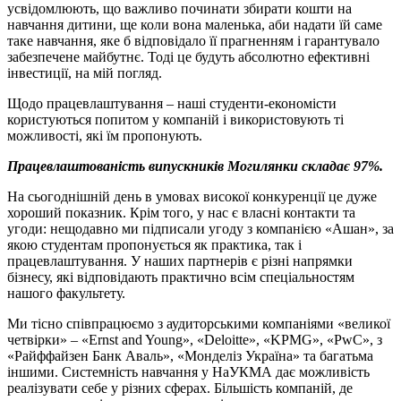
усвідомлюють, що важливо починати збирати кошти на
навчання дитини, ще коли вона маленька, аби надати їй саме
таке навчання, яке б відповідало її прагненням і гарантувало
забезпечене майбутнє. Тоді це будуть абсолютно ефективні
інвестиції, на мій погляд.
Щодо працевлаштування – наші студенти-економісти
користуються попитом у компаній і використовують ті
можливості, які їм пропонують.
Працевлаштованість випускників Могилянки складає 97%.
На сьогоднішній день в умовах високої конкуренції це дуже
хороший показник. Крім того, у нас є власні контакти та
угоди: нещодавно ми підписали угоду з компанією «Ашан», за
якою студентам пропонується як практика, так і
працевлаштування. У наших партнерів є різні напрямки
бізнесу, які відповідають практично всім спеціальностям
нашого факультету.
Ми тісно співпрацюємо з аудиторськими компаніями «великої
четвірки» – «Ernst and Young», «Deloitte», «KPMG», «PwC», з
«Райффайзен Банк Аваль», «Монделіз Україна» та багатьма
іншими. Системність навчання у НаУКМА дає можливість
реалізувати себе у різних сферах. Більшість компаній, де