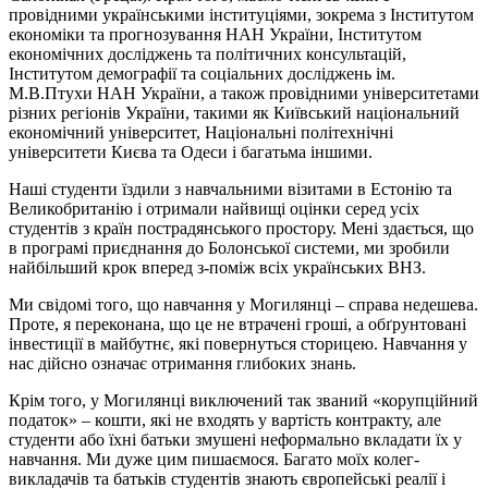
провідними українськими інституціями, зокрема з Інститутом
економіки та прогнозування НАН України, Інститутом
економічних досліджень та політичних консультацій,
Інститутом демографії та соціальних досліджень ім.
М.В.Птухи НАН України, а також провідними університетами
різних регіонів України, такими як Київський національний
економічний університет, Національні політехнічні
університети Києва та Одеси і багатьма іншими.
Наші студенти їздили з навчальними візитами в Естонію та
Великобританію і отримали найвищі оцінки серед усіх
студентів з країн пострадянського простору. Мені здається, що
в програмі приєднання до Болонської системи, ми зробили
найбільший крок вперед з-поміж всіх українських ВНЗ.
Ми свідомі того, що навчання у Могилянці – справа недешева.
Проте, я переконана, що це не втрачені гроші, а обґрунтовані
інвестиції в майбутнє, які повернуться сторицею. Навчання у
нас дійсно означає отримання глибоких знань.
Крім того, у Могилянці виключений так званий «корупційний
податок» – кошти, які не входять у вартість контракту, але
студенти або їхні батьки змушені неформально вкладати їх у
навчання. Ми дуже цим пишаємося. Багато моїх колег-
викладачів та батьків студентів знають європейські реалії і