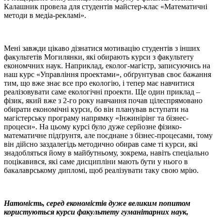
Калашник провела для студентів майстер-клас «Математичні
методи в медіа-рекламі».
Мені завжди цікаво дізнатися мотивацію студентів з інших
факультетів Могилянки, які обирають курси з факультету
економчних наук. Наприклад, еколог-магістр, записуючись на
наш курс «Управління проектами», обґрунтував своє бажання
тим, що вже знає все про екологію, і тепер має навчитися
реалізовувати саме екологічні проекти. Ще один приклад –
фізик, який вже з 2-го року навчання почав цілеспрямовано
обирати економічні курси, бо він планував вступати на
магістерську програму напрямку «Інжинірінг та бізнес-
процеси». На цьому курсі було дуже серйозне фізико-
математичне підґрунтя, але поєднане з бізнес-процесами, тому
він дійсно заздалегідь методично обирав саме ті курси, які
знадобляться йому в майбутньому, зокрема, навіть спеціально
поцікавився, які саме дисципліни мають бути у нього в
бакалаврському дипломі, щоб реалізувати таку свою мрію.
Натомість, серед економістів дуже великим попитом
користуються курси факультету гуманітарних наук,