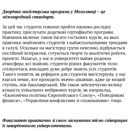
Дворічна магістерська програма у Могилянці – це
міжнародний стандарт.
За цей час студенти повинні пройти науково-дослідну
практику, прослухати додаткові сертифікатні програми.
Навчання включає також багато гостьових курсів, на яких
практики знайомлять студентів з найактуальнішими трендами
в галузі. Оскільки на магістерці групи невеликі, відбувається
постійний інтерактив, готуються творчі та аналітичні роботи,
проекти. Назагал, у нас в університеті майже родинна
атмосфера: всі знайомі, студенти різних факультетів тісно
спілкуються, викладачі дуже добре знають усіх студентів.
Такого поняття, як реферати для студентів магістеріуму, у нас
взагалі немає, все проходить значно цікавіше, адже це вищий
ступінь, ніж бакалаврський. Ми також забезпечуємо велику
кількість унікальних вибіркових курсів, як наприклад,
«Економічна політика Європейського Союзу», «Поведінкові
фінанси», «Управління конфліктами зі споживачами» тощо.
Факультет практично зі свого заснування тісно співпрацює
із закордонними університетами.