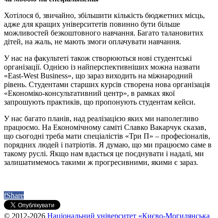
Хотілося б, звичайно, збільшити кількість бюджетних місць,
адже для кращих університетів повинно бути більше
можливостей безкоштовного навчання. Багато талановитих
дітей, на жаль, не мають змоги оплачувати навчання.
У нас на факультеті також створюються нові студентські
організації. Однією із найперспективніших можна назвати
«East-West Business», що зараз виходить на міжнародний
рівень. Студентами старших курсів створена нова організація
«Економіко-консультативний центр», в рамках якої
запрошують практиків, що пропонують студентам кейси.
У нас багато планів, над реалізацією яких ми наполегливо
працюємо. На Економічному саміті Славко Вакарчук сказав,
що сьогодні треба мати спеціалістів «Три П» – професіоналів,
порядних людей і патріотів. Я думаю, що ми працюємо саме в
такому руслі. Якщо нам вдасться це поєднувати і надалі, ми
залишатимемось такими ж прогресивними, якими є зараз.
f
Share
© 2012-2026
Національний університет «Києво-Могилянська