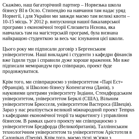
Скажімо, наш багаторічний партнер – Норвезька школа
бізнесу BI в Осло. Стипендію на навчання там надає уряд
Норвегії, і для України ми завжди маємо там великі квоти –
10-15 місць. У 2012 р. випускниця нашої бакалаврської
програми з економічної теорії Єлизавета Нєнова, яка
навчалась там на магістерській програмі, була визнана
найкращою студенткою за весь час існування цієї школи.
Цього року ми підписали договір з Бергенським
університетом. Наші викладачі і студенти з кафедри фінансів
вже їздили туди і справили дуже хороше враження. Ми вже
підписали меморандум про співпрацю, проект буде
продовжуватися.
Крім того, ми співпрацюємо з університетом «Парі Ест»
(Франція), зі Школою бізнесу Копенгагена (Данія), з
науковими центрами університету Індіани, Стендфордським
університетом, університетом Берклі (США), Вільним
університетом Брюсселя, університетом Вастероса (Швеція).
Зараз у нас реалізується великий міжнародний проект Tempus
з кафедрами економічної теорії та маркетингу і управління
бізнесом. В рамках цього проекту ми співпрацюємо з
університетом Бредфорда (Великобританія), Талліннським
технологічним університетом та університетом Арістотеля в
Салоніках (Греція). Крім того, маємо тісні зв’язки з