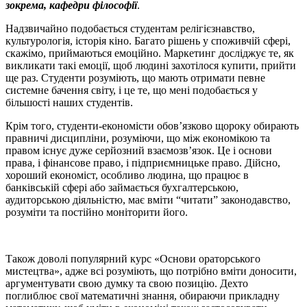
зокрема, кафедри філософії
.
Надзвичайно подобається студентам релігієзнавство,
культурологія, історія кіно. Багато рішень у споживчій сфері,
скажімо, приймаються емоційно. Маркетинг досліджує те, як
викликати такі емоції, щоб людині захотілося купити, прийти
ще раз. Студенти розуміють, що мають отримати певне
системне бачення світу, і це те, що мені подобається у
більшості наших студентів.
Крім того, студенти-економісти обов’язково щороку обирають
правничі дисципліни, розуміючи, що між економікою та
правом існує дуже серйозний взаємозв’язок. Це і основи
права, і фінансове право, і підприємницьке право. Дійсно,
хороший економіст, особливо людина, що працює в
банківській сфері або займається бухгалтерською,
аудиторською діяльністю, має вміти “читати” законодавство,
розуміти та постійно моніторити його.
Також доволі популярний курс «Основи ораторського
мистецтва», адже всі розуміють, що потрібно вміти доносити,
аргументувати свою думку та свою позицію. Дехто
поглиблює свої математичні знання, обираючи прикладну