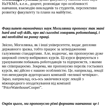
НаУКМА, к.е.н., доцент, розповідає про особливості
навчання, взаємодію викладачів та студентів, перспективи
розвитку факультету та плани на майбутнє.
Факультет економічних наук Могилянки пропонує так звані
hard and soft skills, про які сьогодні говорять роботодавці, і
які необхідні на ринку праці.
Звісно, Могилянка, як і інші університети, видає дипломи
державного зразка, тобто працює за затвердженими
галузевими стандартами. Але, водночас, ми пропонуємо дуже
широкий спектр вибіркових курсів. Ці курси формуються з
урахуванням побажань роботодавців та підприємств, з якими
ми співпрацюємо. Зокрема, ми пропонуємо перелік гостьових
курсів, які дійсно є нашою особливістю. Це, наприклад, лекції
топ-менеджерів аудиторських компаній «великої четвірки».
Зараз, наприклад, ось-ось закінчився курс лекцій з
міжнародного оподаткування від компанії
“PriceWaterhouseCooper”.
Окрім цього, ми пропонуємо різні формати навчання: це і