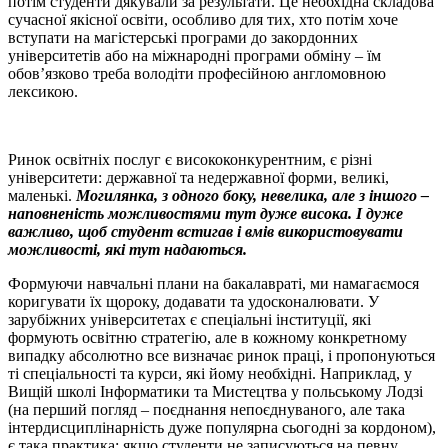
потім студенти дякували за результати. Це необхідна складова
сучасної якісної освіти, особливо для тих, хто потім хоче
вступати на магістерські програми до закордонних
університетів або на міжнародні програми обміну – їм
обов’язково треба володіти професійною англомовною
лексикою.
Ринок освітніх послуг є висококонкурентним, є різні
університети: державної та недержавної форми, великі,
маленькі.
Могилянка, з одного боку, невелика, але з іншого –
наповненість можливостями тут дуже висока. І дуже
важливо, щоб студент встигав і вмів використовувати
можливості, які тут надаються.
Формуючи навчальні плани на бакалавраті, ми намагаємося
коригувати їх щороку, додавати та удосконалювати. У
зарубіжних університетах є спеціальні інституції, які
формують освітню стратегію, але в кожному конкретному
випадку абсолютно все визначає ринок праці, і пропонуються
ті спеціальності та курси, які йому необхідні. Наприклад, у
Вищій школі Інформатики та Мистецтва у польському Лодзі
(на перший погляд – поєднання непоєднуваного, але така
інтердисциплінарність дуже популярна сьогодні за кордоном),
є така практика: якщо студенти не записуються на певну