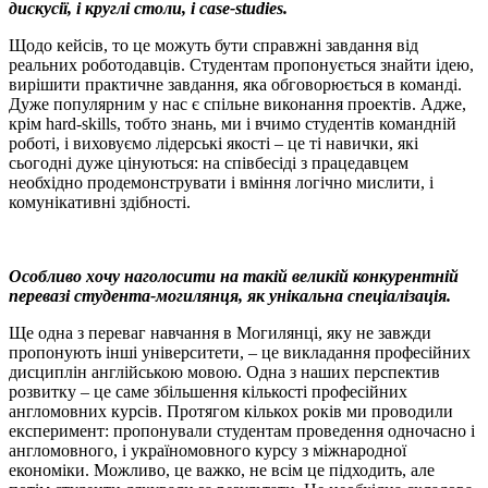
дискусії, і круглі столи, і case-studies.
Щодо кейсів, то це можуть бути справжні завдання від
реальних роботодавців. Студентам пропонується знайти ідею,
вирішити практичне завдання, яка обговорюється в команді.
Дуже популярним у нас є спільне виконання проектів. Адже,
крім hard-skills, тобто знань, ми і вчимо студентів командній
роботі, і виховуємо лідерські якості – це ті навички, які
сьогодні дуже цінуються: на співбесіді з працедавцем
необхідно продемонструвати і вміння логічно мислити, і
комунікативні здібності.
Особливо хочу наголосити на такій великій конкурентній
перевазі студента-могилянця, як унікальна спеціалізація.
Ще одна з переваг навчання в Могилянці, яку не завжди
пропонують інші університети, – це викладання професійних
дисциплін англійською мовою. Одна з наших перспектив
розвитку – це саме збільшення кількості професійних
англомовних курсів. Протягом кількох років ми проводили
експеримент: пропонували студентам проведення одночасно і
англомовного, і україномовного курсу з міжнародної
економіки. Можливо, це важко, не всім це підходить, але