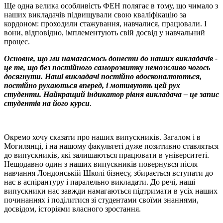
Ще одна велика особливість ФЕН полягає в тому, що чимало з
наших викладачів підвищували свою кваліфікацію за
кордоном: проходили стажування, навчалися, працювали. І
вони, відповідно, імплементують свій досвід у навчальний
процес.
Основне, що ми намагаємось донести до наших викладачів -
це те, що без постійного саморозвитку неможливо чогось
досягнути. Наші викладачі постійно вдосконалюються,
постійно рухаються вперед, і мотивують цей рух
студенти. Найкращий індикатор рівня викладача – це запис
студентів на його курси
.
Окремо хочу сказати про наших випускників. Загалом і в
Могилянці, і на нашому факультеті дуже позитивно ставляться
до випускників, які залишаються працювати в університеті.
Нещодавно один з наших випускників повернувся після
навчання Лондонській Школі бізнесу, збирається вступати до
нас в аспірантуру і паралельно викладати. До речі, наші
випускники нас завжди намагаються підтримати в усіх наших
починаннях і поділитися зі студентами своїми знаннями,
досвідом, історіями власного зростання.