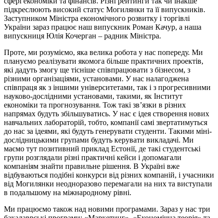
сфері економіки та фінансів. Різні рейтинги так чи інакше
підкреслюють високий статус Могилянки та її випускників.
Заступником Міністра економічного розвитку і торгівлі
України зараз працює наш випускник Роман Качур, а наша
випускниця Юлія Кочерган – радник Міністра.
Проте, ми розуміємо, яка велика робота у нас попереду. Ми
плануємо реалізувати якомога більше практичних проектів,
які дадуть змогу ще тісніше співпрацювати з бізнесом, з
різними організаціями, установами. У нас налагоджена
співпраця як з іншими університетами, так і з прогресивними
науково-дослідними установами, такими, як Інститут
економіки та прогнозування. Тож такі зв’язки в різних
напрямах будуть збільшуватись. У нас є ідея створення нових
навчальних лабораторій, тобто, компанії самі звертатимуться
до нас за ідеями, які будуть генерувати студенти. Такими міні-
дослідницькими групами будуть керувати викладачі. Ми
маємо тут позитивний приклад Естонії, де такі студентські
групи розглядали різні практичні кейси і допомагали
компаніям знайти правильне рішення. В Україні вже
відбуваються подібні конкурси від різних компаній, і учасники
від Могилянки неодноразово перемагали на них та виступали
в подальшому на міжнародному рівні.
Ми працюємо також над новими програмами. Зараз у нас три
бакалаврські програми: «Маркетинг», «Економічна теорія» та