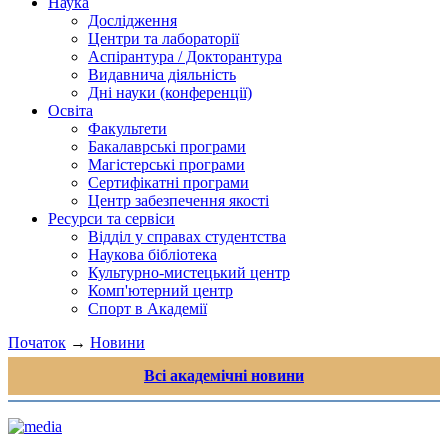
Наука
Дослідження
Центри та лабораторії
Аспірантура / Докторантура
Видавнича діяльність
Дні науки (конференції)
Освіта
Факультети
Бакалаврські програми
Магістерські програми
Сертифікатні програми
Центр забезпечення якості
Ресурси та сервіси
Відділ у справах студентства
Наукова бібліотека
Культурно-мистецький центр
Комп'ютерний центр
Спорт в Академії
Початок
→
Новини
Всі академічні новини