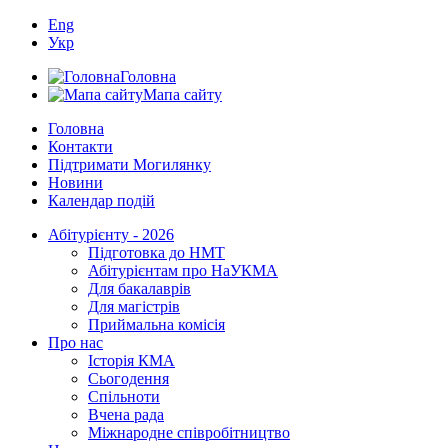
Eng
Укр
Головна
Мапа сайту
Головна
Контакти
Підтримати Могилянку
Новини
Календар подій
Абітурієнту - 2026
Підготовка до НМТ
Абітурієнтам про НаУКМА
Для бакалаврів
Для магістрів
Приймальна комісія
Про нас
Історія КМА
Сьогодення
Спільноти
Вчена рада
Міжнародне співробітництво