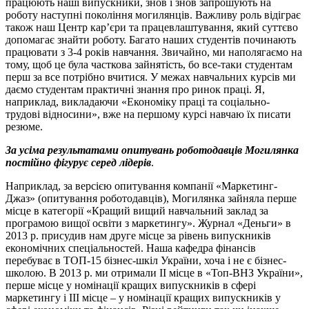
працюють наші випускники, знов і знов запрошують на
роботу наступні покоління могилянців. Важливу роль відіграє
також наш Центр кар’єри та працевлаштування, який суттєво
допомагає знайти роботу. Багато наших студентів починають
працювати з 3-4 років навчання. Звичайно, ми наполягаємо на
тому, щоб це була часткова зайнятість, бо все-таки студентам
перш за все потрібно вчитися. У межах навчальних курсів ми
даємо студентам практичні знання про ринок праці. Я,
наприклад, викладаючи «Економіку праці та соціально-
трудові відносини», вже на першому курсі навчаю їх писати
резюме.
За усіма результатами опитувань роботодавців Могилянка
постійно фігурує серед лідерів
.
Наприклад, за версією опитування компанії «Маркетинг-
Джаз» (опитування роботодавців), Могилянка зайняла перше
місце в категорії «Кращий вищий навчальний заклад за
програмою вищої освіти з маркетингу». Журнал «Деньги» в
2013 р. присудив нам друге місце за рівень випускників
економічних спеціальностей. Наша кафедра фінансів
перебуває в ТОП-15 бізнес-шкіл України, хоча і не є бізнес-
школою. В 2013 р. ми отримали ІІ місце в «Топ-ВНЗ України»,
перше місце у номінації кращих випускників в сфері
маркетингу і ІІІ місце – у номінації кращих випускників у