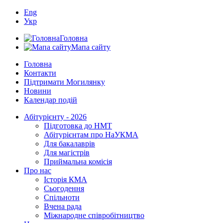
Eng
Укр
Головна
Мапа сайту
Головна
Контакти
Підтримати Могилянку
Новини
Календар подій
Абітурієнту - 2026
Підготовка до НМТ
Абітурієнтам про НаУКМА
Для бакалаврів
Для магістрів
Приймальна комісія
Про нас
Історія КМА
Сьогодення
Спільноти
Вчена рада
Міжнародне співробітництво