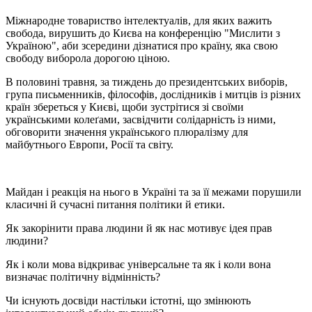
Міжнародне товариство інтелектуалів, для яких важить
свобода, вирушить до Києва на конференцію "Мислити з
Україною", аби зсередини дізнатися про країну, яка свою
свободу виборола дорогою ціною.
В половині травня, за тиждень до президентських виборів,
група письменників, філософів, дослідників і митців із різних
країн збереться у Києві, щоби зустрітися зі своїми
українськими колеґами, засвідчити солідарність із ними,
обговорити значення українського плюралізму для
майбутнього Европи, Росії та світу.
Майдан і реакція на нього в Україні та за її межами порушили
класичні й сучасні питання політики й етики.
Як закорінити права людини й як нас мотивує ідея прав
людини?
Як і коли мова відкриває універсальне та як і коли вона
визначає політичну відмінність?
Чи існують досвіди настільки істотні, що змінюють