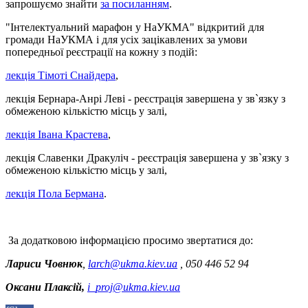
запрошуємо знайти
за посиланням
.
"Інтелектуальний марафон у НаУКМА" відкритий для
громади НаУКМА і для усіх зацікавлених за умови
попередньої реєстрації на кожну з подій:
лекція Тімоті Снайдера
,
лекція Бернара-Анрі Леві - реєстрація завершена у зв`язку з
обмеженою кількістю місць у залі,
лекція Івана Крастева
,
лекція Славенки Дракуліч - реєстрація завершена у зв`язку з
обмеженою кількістю місць у залі,
лекція Пола Бермана
.
За додатковою інформацією просимо звертатися до:
Лариси Човнюк
,
larch@ukma.kiev.ua
, 050 446 52 94
Оксани Плаксій,
i_proj@ukma.kiev.ua