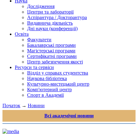
Наука
Дослідження
Центри та лабораторії
Аспірантура / Докторантура
Видавнича діяльність
Дні науки (конференції)
Освіта
Факультети
Бакалаврські програми
Магістерські програми
Сертифікатні програми
Центр забезпечення якості
Ресурси та сервіси
Відділ у справах студентства
Наукова бібліотека
Культурно-мистецький центр
Комп'ютерний центр
Спорт в Академії
Початок
→
Новини
Всі академічні новини