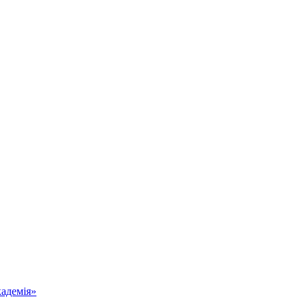
адемія»