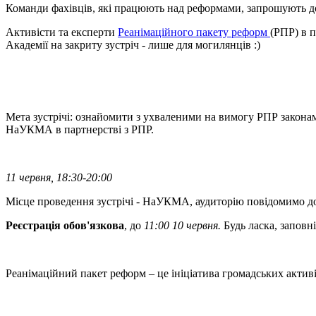
Команди фахівців, які працюють над реформами, запрошують до 
Активісти та експерти
Реанімаційного пакету реформ
(РПР) в п
Академії на закриту зустріч - лише для могилянців :)
Мета зустрічі: ознайомити з ухваленими на вимогу РПР закона
НаУКМА в партнерстві з РПР.
11 червня, 18:30-20:00
Місце проведення зустрічі - НаУКМА, аудиторію повідомимо д
Реєстрація обов'язкова
, до
11:00 10 червня.
Будь ласка, запов
Реанімаційний пакет реформ – це ініціатива громадських актив