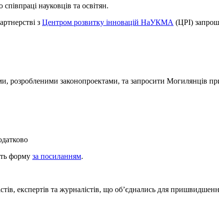
співпраці науковців та освітян.
артнерстві з
Центром розвитку інновацій НаУКМА
(ЦРІ) запрош
ми, розробленими законопроектами, та запросити Могилянців при
одатково
ніть форму
за посиланням
.
істів, експертів та журналістів, що об’єднались для пришвидшен