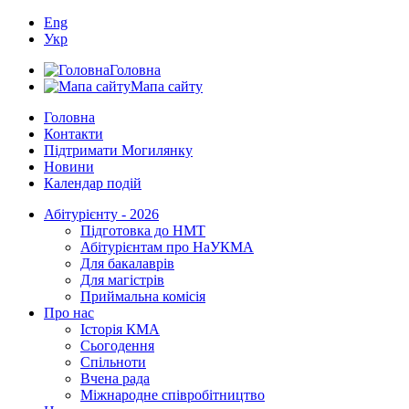
Eng
Укр
Головна
Мапа сайту
Головна
Контакти
Підтримати Могилянку
Новини
Календар подій
Абітурієнту - 2026
Підготовка до НМТ
Абітурієнтам про НаУКМА
Для бакалаврів
Для магістрів
Приймальна комісія
Про нас
Історія КМА
Сьогодення
Спільноти
Вчена рада
Міжнародне співробітництво