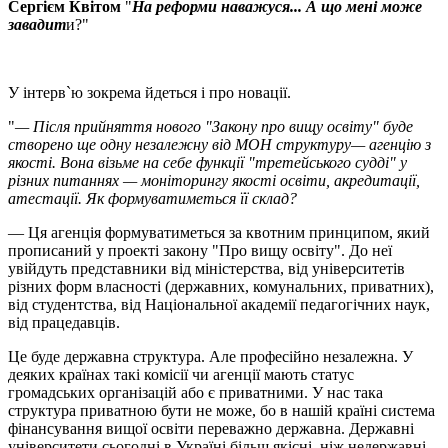
Сергієм Квітом
"
На реформи наважуся... А що мені може
завадит
и?"
У інтерв`ю зокрема йдеться і про новації.
"
— Після прийняття нового "Закону про вищу освіту" буде
створено ще одну незалежну від МОН структуру— агенцію з
якості. Вона візьме на себе функції "третейського судді" у
різних питаннях — моніторингу якості освіти, акредитації,
атестації. Як формуватиметься її склад?
— Ця агенція формуватиметься за квотним принципом, який
прописаний у проекті закону "Про вищу освіту". До неї
увійдуть представники від міністерства, від університетів
різних форм власності (державних, комунальних, приватних),
від студентства, від Національної академії педагогічних наук,
від працедавців.
Це буде державна структура. Але професійно незалежна. У
деяких країнах такі комісії чи агенції мають статус
громадських організацій або є приватними. У нас така
структура приватною бути не може, бо в нашій країні система
фінансування вищої освіти переважно державна. Державні
університети сьогодні в Україні більш якісні, ніж недержавні.