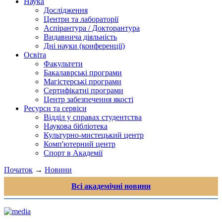
Наука
Дослідження
Центри та лабораторії
Аспірантура / Докторантура
Видавнича діяльність
Дні науки (конференції)
Освіта
Факультети
Бакалаврські програми
Магістерські програми
Сертифікатні програми
Центр забезпечення якості
Ресурси та сервіси
Відділ у справах студентства
Наукова бібліотека
Культурно-мистецький центр
Комп'ютерний центр
Спорт в Академії
Початок
→
Новини
Всі академічні новини