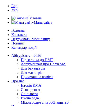
Eng
Укр
Головна
Мапа сайту
Головна
Контакти
Підтримати Могилянку
Новини
Календар подій
Абітурієнту - 2026
Підготовка до НМТ
Абітурієнтам про НаУКМА
Для бакалаврів
Для магістрів
Приймальна комісія
Про нас
Історія КМА
Сьогодення
Спільноти
Вчена рада
Міжнародне співробітництво