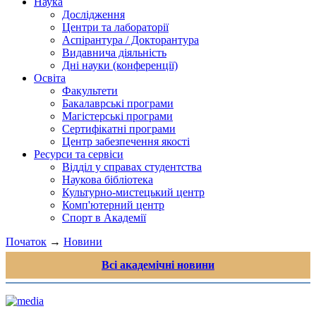
Наука
Дослідження
Центри та лабораторії
Аспірантура / Докторантура
Видавнича діяльність
Дні науки (конференції)
Освіта
Факультети
Бакалаврські програми
Магістерські програми
Сертифікатні програми
Центр забезпечення якості
Ресурси та сервіси
Відділ у справах студентства
Наукова бібліотека
Культурно-мистецький центр
Комп'ютерний центр
Спорт в Академії
Початок
→
Новини
Всі академічні новини