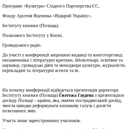
Програми «Культура» Східного Партнерства ЄС,
Фонду Арсенія Яценюка «Відкрий Україну»,
Інституту книжки (Польща),
Польського Інституту у Києві,
Громадського радіо.
До участі у конференції запрошені видавці та книготорговці;
письменники і літературні критики, бібліотекарі, освітяни та
науковці, громадські діячі та менеджери культури, журналісти,
перекладачі та літературні агенти та ін.
На початку конференції відбудеться презентація директора
Інституту книжки (Польща)
Ґжеґожа Гаудена
з презентацією
досвіду Польщі – країни, яка, маючи пострадянський досвід,
змогла швидко реформувати книжкову галузь і досягти
позитивних змін.
Участь лише зареєстрованих учасників.