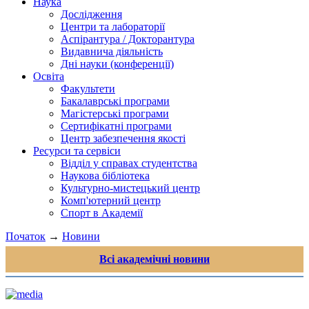
Наука
Дослідження
Центри та лабораторії
Аспірантура / Докторантура
Видавнича діяльність
Дні науки (конференції)
Освіта
Факультети
Бакалаврські програми
Магістерські програми
Сертифікатні програми
Центр забезпечення якості
Ресурси та сервіси
Відділ у справах студентства
Наукова бібліотека
Культурно-мистецький центр
Комп'ютерний центр
Спорт в Академії
Початок
→
Новини
Всі академічні новини