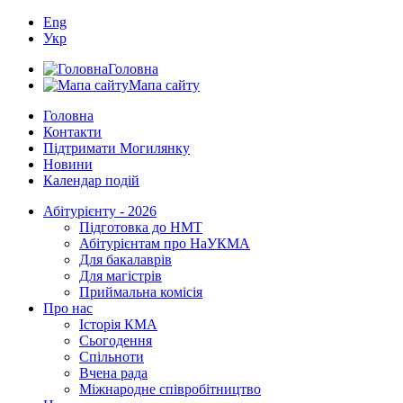
Eng
Укр
Головна
Мапа сайту
Головна
Контакти
Підтримати Могилянку
Новини
Календар подій
Абітурієнту - 2026
Підготовка до НМТ
Абітурієнтам про НаУКМА
Для бакалаврів
Для магістрів
Приймальна комісія
Про нас
Історія КМА
Сьогодення
Спільноти
Вчена рада
Міжнародне співробітництво