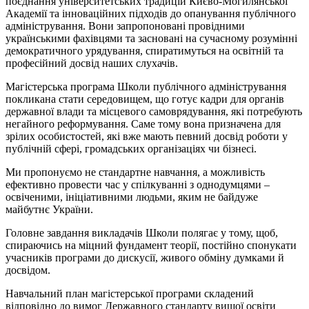
поєднання університетських традицій Києво-Могилянської
Академії та інноваційних підходів до опанування публічного
адміністрування. Вони запропоновані провідними
українськими фахівцями та засновані на сучасному розумінні
демократичного урядування, спиратимуться на освітній та
професійний досвід наших слухачів.
Магістерська програма Школи публічного адміністрування
покликана стати середовищем, що готує кадри для органів
державної влади та місцевого самоврядування, які потребують
негайного реформування. Саме тому вона призначена для
зрілих особистостей, які вже мають певний досвід роботи у
публічній сфері, громадських організаціях чи бізнесі.
Ми пропонуємо не стандартне навчання, а можливість
ефективно провести час у спілкуванні з однодумцями –
освіченими, ініціативними людьми, яким не байдуже
майбутнє України.
Головне завдання викладачів Школи полягає у тому, щоб,
спираючись на міцний фундамент теорії, постійно спонукати
учасників програми до дискусії, живого обміну думками й
досвідом.
Навчальний план магістерської програми складений
відповідно до вимог Державного стандарту вищої освіти