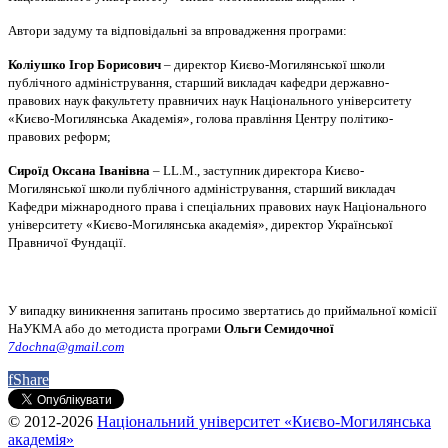
Автори задуму та відповідальні за впровадження програми:
Коліушко Ігор Борисович
– директор Києво-Могилянської школи
публічного адміністрування, старший викладач кафедри державно-
правових наук факультету правничих наук Національного університету
«Києво-Могилянська Академія», голова правління Центру політико-
правових реформ;
Сироїд Оксана Іванівна
– LL.M., заступник директора Києво-
Могилянської школи публічного адміністрування, старший викладач
Кафедри міжнародного права і спеціальних правових наук Національного
університету «Києво-Могилянська академія», директор Української
Правничої Фундації.
У випадку виникнення запитань просимо звертатись до приймальної комісії
НаУКМА або до методиста програми
Ольги Семидочної
7dochna@gmail.com
f
Share
© 2012-2026
Національний університет «Києво-Могилянська
академія»