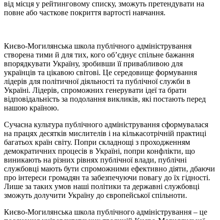
від місця у рейтинговому списку, зможуть претендувати на
повне або часткове покриття вартості навчання.
Києво-Могилянська школа публічного адміністрування
створена тими й для тих, кого об’єднує спільне бажання
впорядкувати Україну, зробивши її привабливою для
українців та цікавою світові. Це середовище формування
лідерів для політичної діяльності та публічної служби в
Україні. Лідерів, спроможних генерувати ідеї та брати
відповідальність за подолання викликів, які постають перед
нашою країною.
Сучасна культура публічного адміністрування сформувалася
на працях десятків мислителів і на кількасотрічній практиці
багатьох країн світу. Попри складнощі з проходженням
демократичних процесів в Україні, попри конфлікти, що
виникають на різних рівнях публічної влади, публічні
службовці мають бути спроможними ефективно діяти, дбаючи
про інтереси громадян та забезпечуючи повагу до їх гідності.
Лише за таких умов наші політики та державні службовці
зможуть долучити Україну до європейської спільноти.
Києво-Могилянська школа публічного адміністрування – це