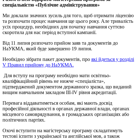
спеціальністю «Публічне адміністрування»
Ми доклали значних зусиль для того, щоб отримати ліцензію
та розпочати процес навчання ще цього року. Але тривалість
усіх процедур, необхідних для початку навчання суттєво
скоротила для нас період вступної кампанії.
Від 11 липня розпочато прийом заяв та документів до
НаУКМА, який буде завершено 19 липня.
Необхідно зібрати пакет документів, про
які йдеться у розділі
V Правил прийому до НаУКМА.
Для вступу на програму необхідно мати освітньо-
кваліфікаційний рівень не нижче «спеціаліста»,
підтверджений документом державного зразка, що виданий
вищим навчальним закладом III-IV рівня акредитації.
Перевага віддаватиметься особам, які мають досвід
професійної діяльності в органах державної влади, органах
місцевого самоврядування, в громадських організаціях або
політичних партіях.
Охочі вступити на магістерську програму складатимуть
тестові іспити з української та англійської мов, а також