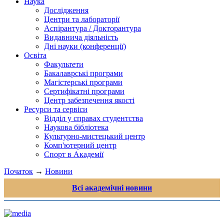
Наука
Дослідження
Центри та лабораторії
Аспірантура / Докторантура
Видавнича діяльність
Дні науки (конференції)
Освіта
Факультети
Бакалаврські програми
Магістерські програми
Сертифікатні програми
Центр забезпечення якості
Ресурси та сервіси
Відділ у справах студентства
Наукова бібліотека
Культурно-мистецький центр
Комп'ютерний центр
Спорт в Академії
Початок
→
Новини
Всі академічні новини