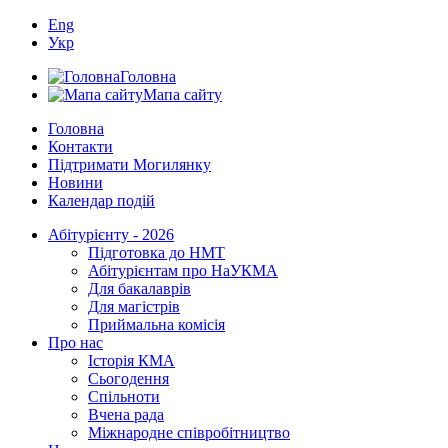
Eng
Укр
Головна
Мапа сайту
Головна
Контакти
Підтримати Могилянку
Новини
Календар подій
Абітурієнту - 2026
Підготовка до НМТ
Абітурієнтам про НаУКМА
Для бакалаврів
Для магістрів
Приймальна комісія
Про нас
Історія КМА
Сьогодення
Спільноти
Вчена рада
Міжнародне співробітництво