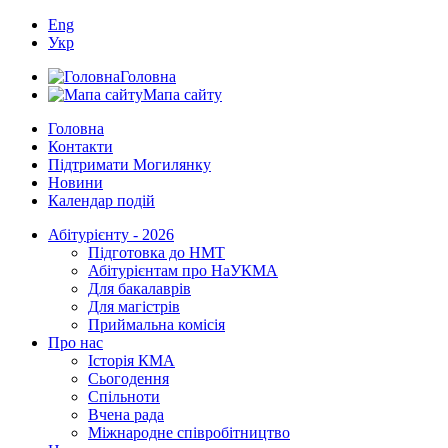
Eng
Укр
Головна
Мапа сайту
Головна
Контакти
Підтримати Могилянку
Новини
Календар подій
Абітурієнту - 2026
Підготовка до НМТ
Абітурієнтам про НаУКМА
Для бакалаврів
Для магістрів
Приймальна комісія
Про нас
Історія КМА
Сьогодення
Спільноти
Вчена рада
Міжнародне співробітництво