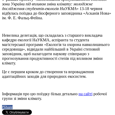
зони України під впливом зміни клімату: молодіжне
дослідження студентів-екологів НаУКМА
» 13-18 червня
відбулась поїздка до біосферного заповідника «Асканія Нова»
ім. Ф. Е. Фальц-Фейна.
Невелика делегація, що складалась з старшого викладача
кафедри екології НаУКМА, аспіранта та студента
магістерської програми «Екологія та охорона навколишнього
середовища», відвідали найбільший в Україні степовий
заповідник, щоб налагодити наукову співпрацю з
прогнозування продуктивності степів під впливом зміни
клімату.
Це є першим кроком до створення та впровадження
адаптаційних заходів для природних екосистем.
Інформація про цю поїздку більш детально
на сайті
робочої
групи зі зміни клімату.
f
Share