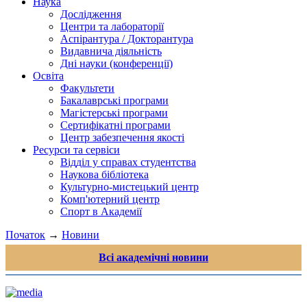
Наука
Дослідження
Центри та лабораторії
Аспірантура / Докторантура
Видавнича діяльність
Дні науки (конференції)
Освіта
Факультети
Бакалаврські програми
Магістерські програми
Сертифікатні програми
Центр забезпечення якості
Ресурси та сервіси
Відділ у справах студентства
Наукова бібліотека
Культурно-мистецький центр
Комп'ютерний центр
Спорт в Академії
Початок
→
Новини
Всі академічні новини